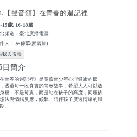
24.【聲音類】在青春的週記裡
3-15歲, 16-18歲
出頻道：臺北廣播電臺
作人： 林偉華(愛麗絲)
點我去投票
節目簡介
在青春的週記裡》是關照青少年心理健康的節
，透過每一段真實的青春故事，希望大人可以放
身段，不是苛責，而是站在孩子的高度，同理孩
想法與情緒反應，傾聽、陪伴孩子度過情緒的風
期。