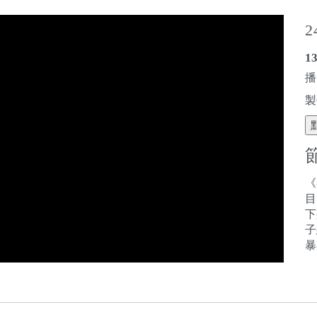
1
播
製
《
目
下
子
暴