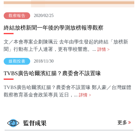
2020/02/25
觀察報告
終結放榜新聞一年後的學測放榜報導觀察
文／本會專案企劃陳珮云 去年由學生發起的終結「放榜新
聞」行動有上千人連署，更有學校響應。...
詳情 >
2018/11/30
媒觀投書
TVBS廣告哈爾濱紅腸？農委會不該置喙
TVBS廣告哈爾濱紅腸？農委會不該置喙 鄭人豪／台灣媒體
觀察教育基金會政策專員 近日，...
詳情 >
監督成果
更多