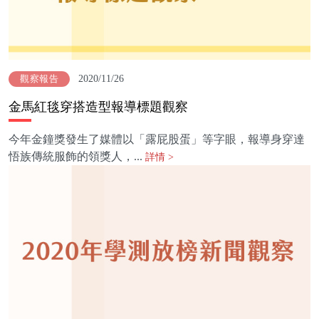
2020/11/26
觀察報告
金馬紅毯穿搭造型報導標題觀察
今年金鐘獎發生了媒體以「露屁股蛋」等字眼，報導身穿達
悟族傳統服飾的領獎人，...
詳情 >