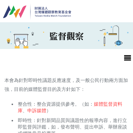
移至主內容
監督觀察
本會為針對即時性議題反應速度，及一般公民行動兩方面加
強，目前的媒體監督目的及方針如下：
最新消息
整合性：整合資源提供參考。（如：
媒體監督資料
庫
、
申訴媒體
）
第25屆台灣兒童及少年優質節目活動官網
即時性：針對新聞品質與議題性的報導內容，進行立
最新消息
即監督與評鑑，如，發布聲明、提出申訴、舉辦座談