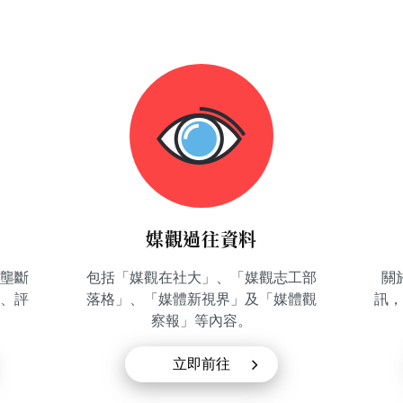
媒觀過往資料
體壟斷
包括「媒觀在社大」、「媒觀志工部
關
、評
落格」、「媒體新視界」及「媒體觀
訊，
察報」等內容。
立即前往