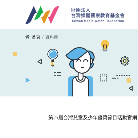
移至主內容
您在這裡
/
首頁
資料庫
第25屆台灣兒童及少年優質節目活動官網