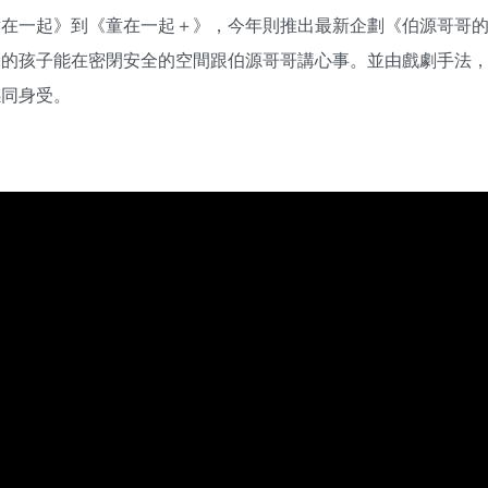
童在一起》到《童在一起＋》，今年則推出最新企劃《伯源哥哥
惱的孩子能在密閉安全的空間跟伯源哥哥講心事。並由戲劇手法
感同身受。