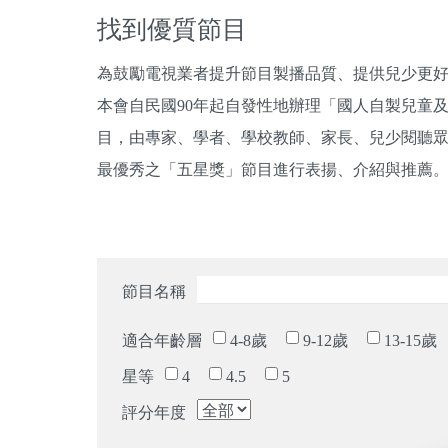
找到優質節目
為鼓勵電視業者提升節目製播品質、提供兒少更
本會自民國90年起自發性地辦理「國人自製兒童
目，由專家、學者、學校教師、家長、兒少閱聽眾
最優秀之「五星獎」節目進行表揚、介紹與推薦
節目名稱
適合年齡層
4-8歲
9-12歲
13-15歲
星等
4
4.5
5
評分年度