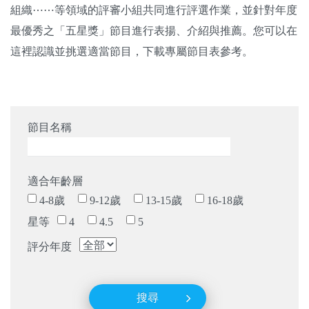
組織⋯⋯等領域的評審小組共同進行評選作業，並針對年度
關於我們
最優秀之「五星獎」節目進行表揚、介紹與推薦。您可以在
監督觀察
這裡認識並挑選適當節目，下載專屬節目表參考。
優質兒少
媒體素養
節目名稱
研究計畫
適合年齡層
捐款支持
申訴
4-8歲
9-12歲
13-15歲
16-18歲
星等
4
4.5
5
評分年度
搜尋