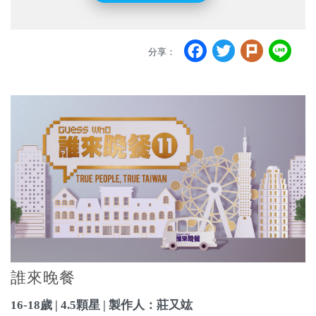
Facebook
Twitter
Plurk
Li
分享：
誰來晚餐
16-18歲 | 4.5顆星 | 製作人：莊又竑