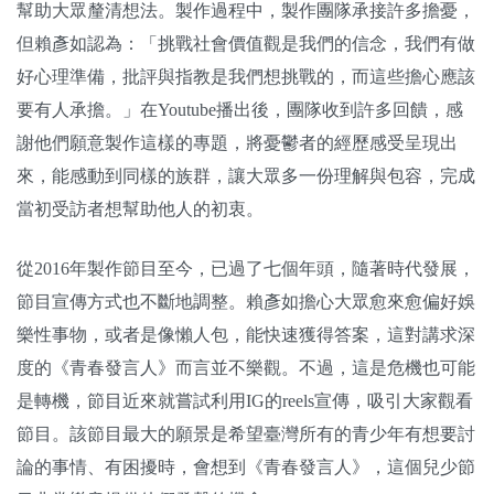
幫助大眾釐清想法。製作過程中，製作團隊承接許多擔憂，
但賴彥如認為：「挑戰社會價值觀是我們的信念，我們有做
好心理準備，批評與指教是我們想挑戰的，而這些擔心應該
要有人承擔。」在Youtube播出後，團隊收到許多回饋，感
謝他們願意製作這樣的專題，將憂鬱者的經歷感受呈現出
來，能感動到同樣的族群，讓大眾多一份理解與包容，完成
當初受訪者想幫助他人的初衷。
從2016年製作節目至今，已過了七個年頭，隨著時代發展，
節目宣傳方式也不斷地調整。賴彥如擔心大眾愈來愈偏好娛
樂性事物，或者是像懶人包，能快速獲得答案，這對講求深
度的《青春發言人》而言並不樂觀。不過，這是危機也可能
是轉機，節目近來就嘗試利用IG的reels宣傳，吸引大家觀看
節目。該節目最大的願景是希望臺灣所有的青少年有想要討
論的事情、有困擾時，會想到《青春發言人》，這個兒少節