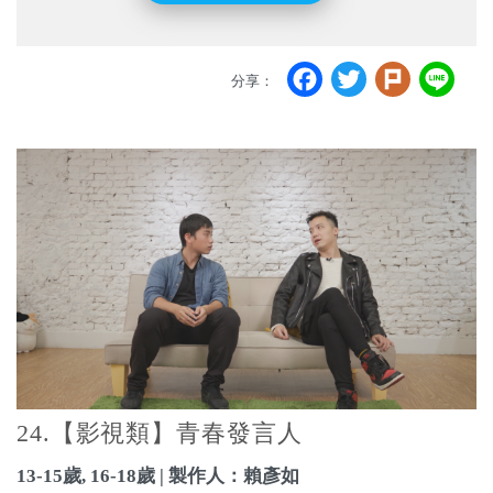
Facebook
Twitter
Plurk
Li
分享：
24.【影視類】青春發言人
13-15歲, 16-18歲 | 製作人：賴彥如