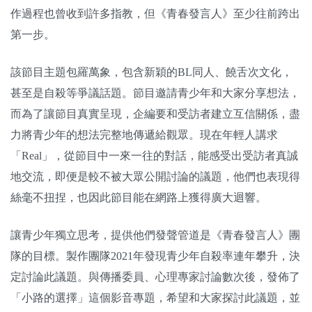
作過程也曾收到許多指教，但《青春發言人》至少往前跨出
第一步。
該節目主題包羅萬象，包含新穎的BL同人、饒舌次文化，
甚至是自殺等爭議話題。節目邀請青少年和大家分享想法，
而為了讓節目真實呈現，企編要和受訪者建立互信關係，盡
力將青少年的想法完整地傳遞給觀眾。現在年輕人講求
「Real」，從節目中一來一往的對話，能感受出受訪者真誠
地交流，即便是較不被大眾公開討論的議題，他們也表現得
絲毫不扭捏，也因此節目能在網路上獲得廣大迴響。
讓青少年獨立思考，提供他們發聲管道是《青春發言人》團
隊的目標。製作團隊2021年發現青少年自殺率連年攀升，決
定討論此議題。與傳播委員、心理專家討論數次後，發佈了
「小路的選擇」這個影音專題，希望和大家探討此議題，並