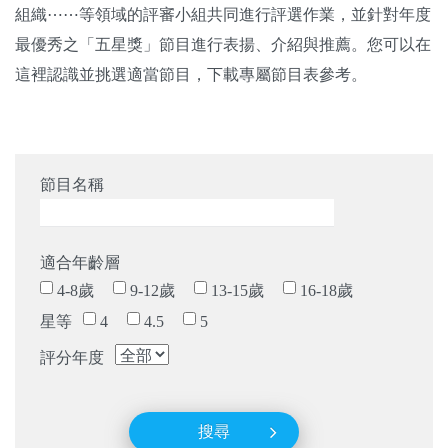
組織⋯⋯等領域的評審小組共同進行評選作業，並針對年度
關於我們
最優秀之「五星獎」節目進行表揚、介紹與推薦。您可以在
監督觀察
這裡認識並挑選適當節目，下載專屬節目表參考。
優質兒少
媒體素養
節目名稱
研究計畫
適合年齡層
捐款支持
申訴
4-8歲
9-12歲
13-15歲
16-18歲
星等
4
4.5
5
評分年度
搜尋