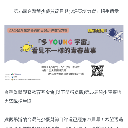
關於我們
「第25屆台灣兒少優質節目兒少評審培力營」招生簡章
監督觀察
優質兒少
媒體素養
研究計畫
捐款支持
申訴
台灣媒體觀察教育基金會(以下簡稱媒觀)第25屆兒少評審培
力營隊招生囉！
媒觀舉辦的台灣兒少優質節目評選已經第25屆囉！希望透過