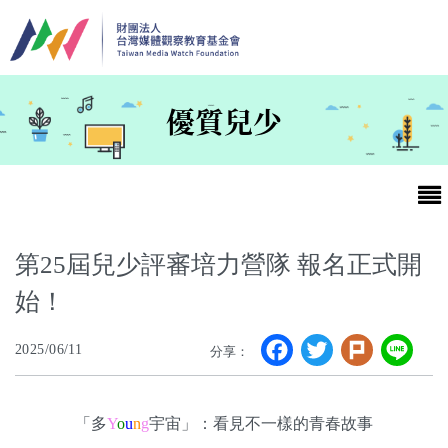
移至主內容
優質兒少
第25屆兒少評審培力營隊 報名正式開
始！
最新消息
Facebook
Twitter
Plurk
Li
2025/06/11
分享：
第25屆台灣兒童及少年優質節目活動官網
最新消息
「多
Y
o
u
n
g
宇宙」：看見不一樣的青春故事