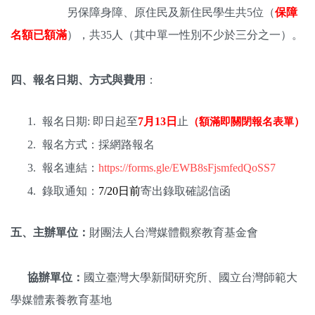
另保障身障、原住民及新住民學生共5位（
保障
名額已額滿
）
，
共35人（
其中單一性別不少於三分之一）。
四、報名日期、方式與費用
：
報名日期: 即日起至
7月13日
止
（額滿即關閉報名表單）
報名方式：採網路報名
報名連結：
https://forms.gle/EWB8sFjsmfedQoSS7
錄取通知：
7/20日前
寄出錄取確認信函
五、主辦單位：
財團法人台灣媒體觀察教育基金會
協辦單位：
國立臺灣大學新聞研究所、國立台灣師範大
學媒體素養教育基地