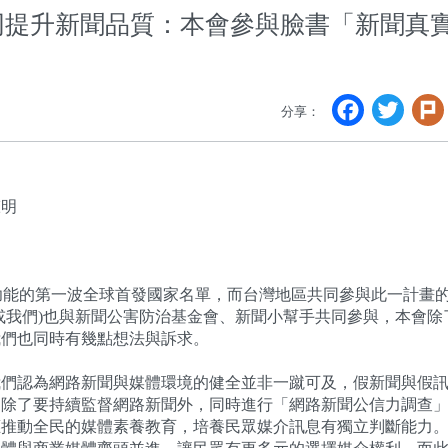
同提升新聞品質：本會參與臉書「新聞真
Faceb
Twi
分享：
聲明
」功能的第一波全球首發國家名單，而台灣地區共同參與此一計畫
或我們)也與新聞公害防治基金會、新聞小幫手共同參與，本會除
我們也同時有幾點想法與訴求。
我們認為網路新聞與媒體環境的健全並非一蹴可及，假新聞與假
，除了要持續監督網路新聞外，同時進行「網路新聞公信力調查
應推動全民的媒體素養教育，培養民眾媒介訊息有獨立判斷能力