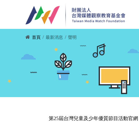
移至主內容
您在這裡
/
/
首頁
最新消息
聲明
第25屆台灣兒童及少年優質節目活動官網