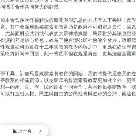
媒體與商業媒體齊頭並進，讓民眾有更多元的選擇媒介權利。而
共同攜手合作共同努力的願景。
先前本會曾多次呼籲解決假新聞與假訊息的方式有以下幾點：反
教育。其中全面堆動媒體素養教育乃是政府不可迴避之責任，因
格，尤其面對公共領域代表的大眾傳播媒體，民眾對於其訊息更
所扮演的乃是核心角色，故為了使台灣公民社會健全發展，政府
統性規畫如何落實在十二年國教的教學內容之中，更應在終生學
一策略方針尚未回應，此一態度不但在規避責任，更無法健全國
教學工具」計畫只是媒體素養教育的開始，我們將提供過去我們
素養教案的相關資源，以使民眾的媒體素養教育更加健全外，更
理想—的產、官、學、民的朋友一同合作，共同推動媒體改革，
們可以打造出人權、民主與自由的公民社會與進步的台灣，而這
回上一頁