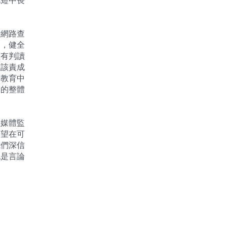
此短中長
對網路查
為，健全
應有判讀
應該責成
習教育中
家的整體
在媒體監
希望在可
我們深信
也是言論