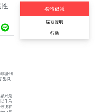
實性
媒體倡議
媒觀聲明
ook
tter
Plurk
Line
行動
的非營利
了樂見
訊息只是
」以作為
。最後在