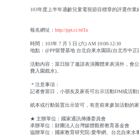
103年度上半年適齡兒童電視節目標章的評選作業
報名網址：
http://ppt.cc/ntTa
時間：103年 7 月 5 日 (六) AM 10:00-12:30
地點：@PP留聲基地 台北自來水園區(台北市中正
活動內容：當日除了邀請表演團體來表演外，會公
費入園戲水)。
＊注意事項：
記者會當日，小朋友及家長可出示活動DM或活動
紙本或行動裝置出示皆可，有意前來參加活動的
★ 主辦單位：國家通訊傳播委員會
承辦單位：財團法人台灣媒體觀察教育基金會
協辦單位：國家教育研究院-愛學網、台北自來水