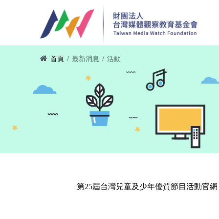
移至主內容
您在這裡
/
/
首頁
最新消息
活動
第25屆台灣兒童及少年優質節目活動官網