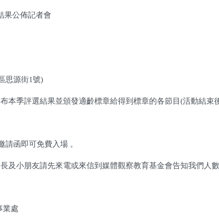
結果公佈記者會
區思源街1號)
布本季評選結果並頒發適齡標章給得到標章的各節目(活動結束
邀請函即可免費入場 。
家長及小朋友請先來電或來信到媒體觀察教育基金會告知我們人
事業處