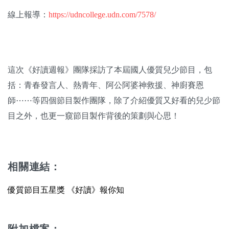
關於我們
線上報導：
https://udncollege.udn.com/7578/
監督觀察
優質兒少
這次《好讀週報》團隊採訪了本屆國人優質兒少節目，包
媒體素養
括：青春發言人、熱青年、阿公阿婆神救援、神廚賽恩
師⋯⋯等四個節目製作團隊，除了介紹優質又好看的兒少節
研究計畫
目之外，也更一窺節目製作背後的策劃與心思！
捐款支持
申訴
相關連結：
優質節目五星獎 《好讀》報你知