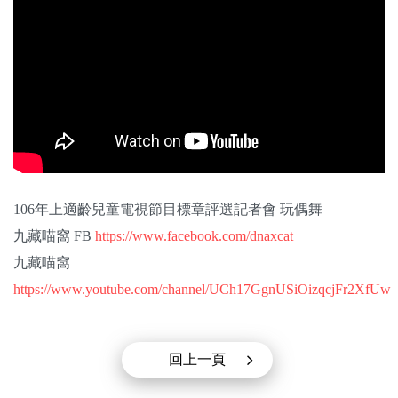
關於我們
監督觀察
優質兒少
媒體素養
研究計畫
106年上適齡兒童電視節目標章評選記者會 玩偶舞
捐款支持
九藏喵窩 FB
https://www.facebook.com/dnaxcat
申訴
九藏喵窩
https://www.youtube.com/channel/UCh17GgnUSiOizqcjFr2XfUw
回上一頁