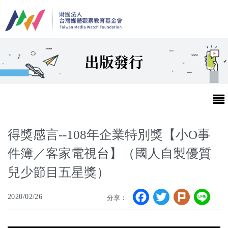
移至主內容
出版發行
得獎感言--108年企業特別獎【小O事
件簿／客家電視台】（國人自製優質
最新消息
兒少節目五星獎）
第25屆台灣兒童及少年優質節目活動官網
Facebook
Twitter
Plurk
Li
2020/02/26
分享：
最新消息