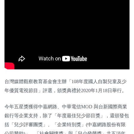
關於我們
監督觀察
優質兒少
媒體素養
研究計畫
捐款支持
申訴
台灣媒體觀察教育基金會主辦「108年度國人自製兒童及少
年優質電視節目」評選，頒獎典禮於2020年1月18日舉行。
今年五星獎獲得中嘉網路、中華電信MOD 與台新國際商業
銀行等企業支持，除了「年度最佳兒少節目獎」，還頒發包
括「兒少評審團獎」、「企業特別獎」(中嘉網路股份有限
公司贊助)」、「社會關懷獎」與「兒少發聲獎」共五項年