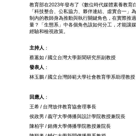
教育部在2023年發布了《數位時代媒體素養教
「科技整合、公私協力、夥伴連結、虛實合一」
制內的教師身為推動與執行關鍵角色，在實際推
量？「生態系」中各個角色該如何分工，才能讓
經驗和檢視政策。
主持人
：
蔡蕙如 / 國立台灣大學新聞研究所副教授
發表人
：
林玉鵬 / 國立台灣師範大學社會教育學系助理教授
回應人
：
王希 / 台灣放伴教育協會理事長
侯政男 / 義守大學傳播與設計學院教授兼院長
陳柏宇 / 銘傳大學傳播學院教授兼院長
陳順孝 / 輔仁大學新聞傳播學系教授