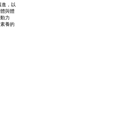
邁進，以
團體與體
推動力
體素養的