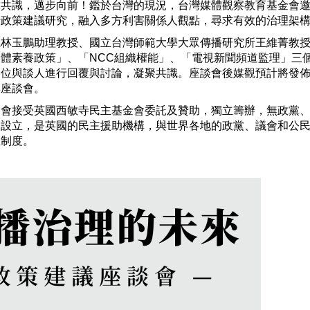
求共識，邁步向前！鑑於台灣的現況，台灣媒體觀察教育基金會
行政策建議研究，融入多方利害關係人觀點，尋求有效的治理架
系林玉鵬助理教授、國立台灣師範大學大眾傳播研究所王維菁教
體素養政策」、「NCC組織權能」、「電視新聞頻道監理」三
四位與談人進行回覆與討論，凝聚共識。座談會後媒觀預計將發
與座談會。
金會接受英國西敏寺民主基金會委託及贊助，獨立籌辦，無政黨
助設立，是英國的民主援助機構，與世界各地的政黨、議會和公
主制度。