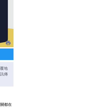
覆地
訊傳
機關都在