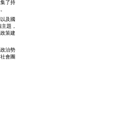
邀集了持
構。
授以及國
個主題，
佈政策建
、政治勢
民社會團