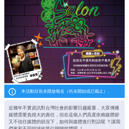
關於我們
監督觀察
優質兒少
媒體素養
研究計畫
捐款支持
申訴
本活動目前未開放報名（尚未開始或已截止）。
近幾年不實資訊對台灣社會的影響日趨嚴重，大眾傳播
媒體需要負很大的責任，但在這個人們高度依賴媒體卻
又不信任媒體的狀況下，如何與媒體進行對話呢 ？讓我
們來和不同領域的單位聊聊媒體吧 ！