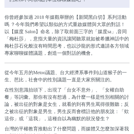
你曾經參加過 2018 年媒觀舉辦的【新聞黑白切】系列活動
嗎 ？今年我們希望以類似的方式重啟媒體與大眾的對話！
以【媒度 Salon】命名，除了取前面三字的「媒度sa」,音同
「梅杜莎」，意指大量的資訊讓閱聽眾就如被希臘神話中的
梅杜莎石化般沒有時間思考，也以沙龍的形式邀請各方領域
專家聊聊媒體議題，創造一個對話的機會。
從今年五月的Metoo議題、台大經濟系事件到山道猴子的一
生、芭比，社會中的性別議題一直是大家所關注的。
在性別意識抬頭下，出現了「台女不意外」、「女權自助
餐」等詞彙。那你有沒有想過，為什麼一樣是性別相關的討
論，被出征的對象是女生，就看的到有男生罵得很難聽；反
之被出征的對象是男生，男生反而會標註他的朋友說：「欸
這你」或「這我」，這種自以為幽默的狀況發生？
台灣的平權教育推動出了什麼問題，而媒體又怎麼加深著我