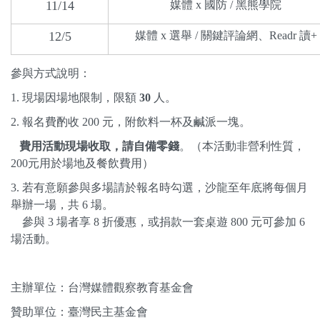
11/14
媒體 x 國防 / 黑熊學院
12/5
媒體 x 選舉 / 關鍵評論網、Readr 讀+
參與方式說明：
1. 現場因場地限制，限額
30
人。
2. 報名費酌收 200 元，附飲料一杯及鹹派一塊。
費用活動現場收取，請自備零錢
。（本活動非營利性質，
200元用於場地及餐飲費用）
3. 若有意願參與多場請於報名時勾選，沙龍至年底將每個月
舉辦一場，共 6 場。
參與 3 場者享 8 折優惠，或捐款一套桌遊 800 元可參加 6
場活動。
主辦單位：台灣媒體觀察教育基金會
贊助單位：臺灣民主基金會