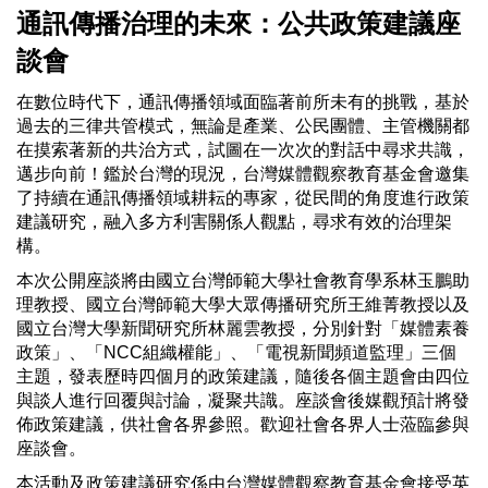
通訊傳播治理的未來：公共政策建議座
談會
在數位時代下，通訊傳播領域面臨著前所未有的挑戰，基於
過去的三律共管模式，無論是產業、公民團體、主管機關都
在摸索著新的共治方式，試圖在一次次的對話中尋求共識，
邁步向前！鑑於台灣的現況，台灣媒體觀察教育基金會邀集
了持續在通訊傳播領域耕耘的專家，從民間的角度進行政策
建議研究，融入多方利害關係人觀點，尋求有效的治理架
構。
本次公開座談將由國立台灣師範大學社會教育學系林玉鵬助
理教授、國立台灣師範大學大眾傳播研究所王維菁教授以及
國立台灣大學新聞研究所林麗雲教授，分別針對「媒體素養
政策」、「NCC組織權能」、「電視新聞頻道監理」三個
主題，發表歷時四個月的政策建議，隨後各個主題會由四位
與談人進行回覆與討論，凝聚共識。座談會後媒觀預計將發
佈政策建議，供社會各界參照。歡迎社會各界人士蒞臨參與
座談會。
本活動及政策建議研究係由台灣媒體觀察教育基金會接受英