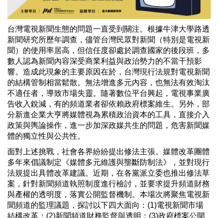
台灣電視新聞生態的問題一直受到關注。根據牛津大學路透
新聞研究所歷年調查，儘管台灣民眾對新聞（特別是電視新
聞）的使用率居高，但信任度卻處於調查國家的後段班，多
數人認為新聞內容深受商業利益與政治勢力的不當干預影
響。造成此現象的主要原因在於，台灣現行法規對電視新聞
的結構管制相當鬆散。無法增進多元內容，也無法有效淘汰
不適任者，導致市場失靈。隨著數位平台興起，電視事業廣
告收入銳減，有的頻道業者卻依賴政府標案維生。另外，部
分新進企業大亨將媒體視為累積政治資本的工具，直接介入
政策與輿論操作，進一步加深政媒共生的問題，危害新聞媒
體的獨立性與公共性。
面對上述挑戰，社會各界紛紛提出修法主張。媒體改革團體
多年來倡議制定《媒體多元維護與壟斷防制法》，並對現行
法規提出具體改革建議。近期，在各黨派立委也推出修法草
案，針對新聞頻道執照制度進行檢討，並要求提升頻道財務
與產權的透明度，落實公開監督機制。本場次將聚焦電視新
聞頻道的監理議題，探討以下四大面向：(1)電視新聞市場
結構改革；(2)新聞頻道財務監督與透明；(3)政府標案公開