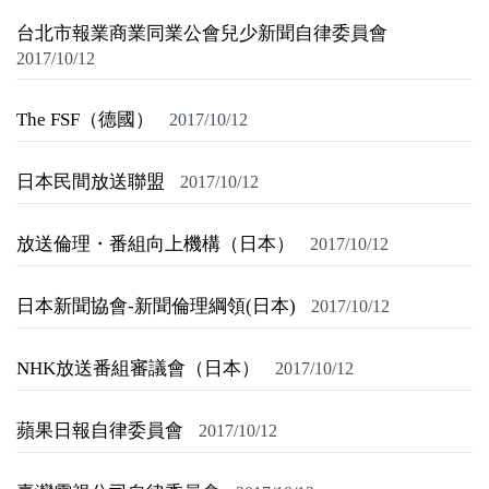
關於我們
台北市報業商業同業公會兒少新聞自律委員會
2017/10/12
監督觀察
The FSF（德國）
2017/10/12
優質兒少
日本民間放送聯盟
媒體素養
2017/10/12
研究計畫
放送倫理・番組向上機構（日本）
2017/10/12
捐款支持
申訴
日本新聞協會-新聞倫理綱領(日本)
2017/10/12
NHK放送番組審議會（日本）
2017/10/12
蘋果日報自律委員會
2017/10/12