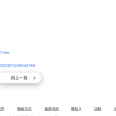
t7.
htm
/
20130711/35142749/
回上一頁
我們
聯絡方式
最新消息
贊助 $
活動