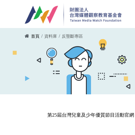
移至主內容
您在這裡
/
/
首頁
資料庫
反壟斷專區
第25屆台灣兒童及少年優質節目活動官網