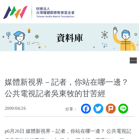
移至主內容
資料庫
媒體新視界－記者，你站在哪一邊？
公共電視記者吳東牧的甘苦經
最新消息
Facebook
Twitter
Plurk
Li
2009/06/26
分享：
第25屆台灣兒童及少年優質節目活動官網
最新消息
p6月26日 媒體新視界－記者，你站在哪一邊？ 公共電視記