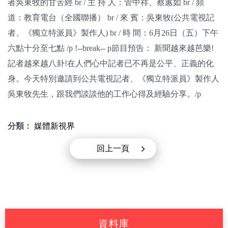
者吳東牧的甘苦經 br / 主 持 人：管中祥、蔡蕙如 br / 頻
關於我們
道：教育電台（全國聯播） br / 來 賓：吳東牧(公共電視記
者、《獨立特派員》製作人) br / 時 間：6月26日（五）下午
監督觀察
六點十分至七點 /p !--break-- p節目預告： 新聞越來越芭樂!
優質兒少
記者越來越八卦!在人們心中記者已不再是公平、正義的化
身。今天特別邀請到公共電視記者、《獨立特派員》製作人
媒體素養
吳東牧先生，跟我們談談他的工作心得及經驗分享。/p
研究計畫
分類：
媒體新視界
捐款支持
申訴
回上一頁
資料庫