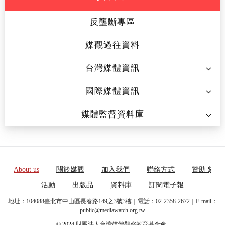
反壟斷專區
媒觀過往資料
台灣媒體資訊
國際媒體資訊
媒體監督資料庫
About us
關於媒觀
加入我們
聯絡方式
贊助 $
活動
出版品
資料庫
訂閱電子報
地址：104088臺北市中山區長春路149之3號3樓｜電話：02-2358-2672｜E-mail：
public@mediawatch.org.tw
© 2024 財團法人台灣媒體觀察教育基金會