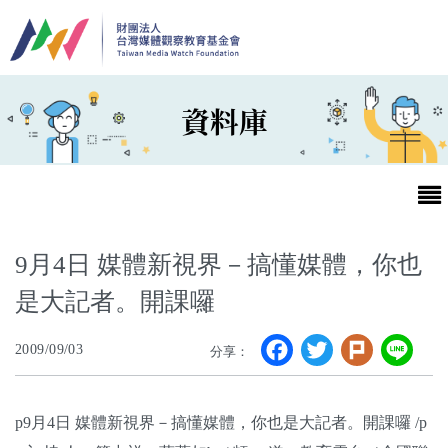
移至主內容
資料庫
9月4日 媒體新視界－搞懂媒體，你也
是大記者。開課囉
最新消息
Facebook
Twitter
Plurk
Li
2009/09/03
分享：
第25屆台灣兒童及少年優質節目活動官網
最新消息
p9月4日 媒體新視界－搞懂媒體，你也是大記者。開課囉 /p