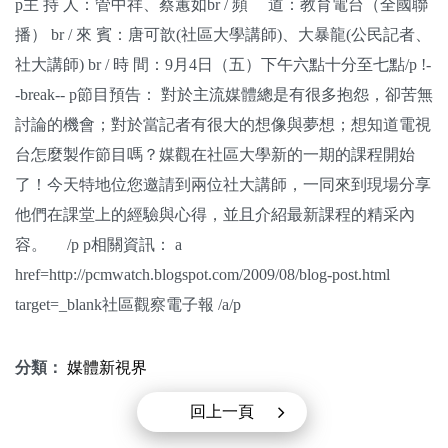
p主 持 人：管中祥、蔡蕙如br / 頻 道：教育電台（全國聯
關於我們
播） br / 來 賓：唐可歆(社區大學講師)、大暴龍(公民記者、
社大講師) br / 時 間：9月4日（五）下午六點十分至七點/p !-
監督觀察
-break-- p節目預告： 對於主流媒體總是有很多抱怨，卻苦無
優質兒少
討論的機會；對於當記者有很大的想像與夢想；想知道電視
台怎麼製作節目嗎？媒觀在社區大學新的一期的課程開始
媒體素養
了！今天特地位您邀請到兩位社大講師，一同來到現場分享
研究計畫
他們在課堂上的經驗與心得，並且介紹最新課程的精采內
容。 /p p相關資訊： a
捐款支持
申訴
href=http://pcmwatch.blogspot.com/2009/08/blog-post.html
target=_blank社區觀察電子報 /a/p
分類：
媒體新視界
回上一頁