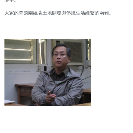
關於我們
大家的問題圍繞著土地開發與傳統生活維繫的兩難。
監督觀察
優質兒少
媒體素養
研究計畫
捐款支持
申訴