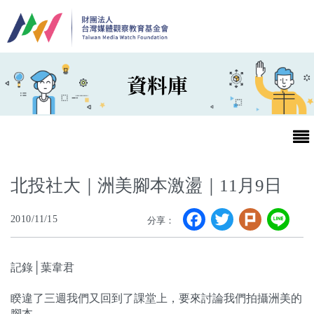
移至主內容
資料庫
北投社大｜洲美腳本激盪｜11月9日
Facebook
Twitter
Plurk
Li
2010/11/15
分享：
最新消息
第25屆台灣兒童及少年優質節目活動官網
記錄│葉韋君
最新消息
睽違了三週我們又回到了課堂上，要來討論我們拍攝洲美的
腳本。