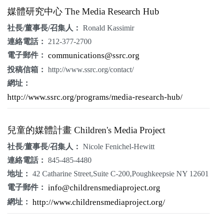
媒體研究中心 The Media Research Hub
社長/董事長/召集人：
Ronald Kassimir
連絡電話：
212-377-2700
電子郵件：
communications@ssrc.org
投稿信箱：
http://www.ssrc.org/contact/
網址：
http://www.ssrc.org/programs/media-research-hub/
兒童的媒體計畫 Children's Media Project
社長/董事長/召集人：
Nicole Fenichel-Hewitt
連絡電話：
845-485-4480
地址：
42 Catharine Street,Suite C-200,Poughkeepsie NY 12601
電子郵件：
info@childrensmediaproject.org
網址：
http://www.childrensmediaproject.org/