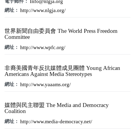
電子郵件：
Info@nlgja.org
網址：
http://www.nlgja.org/
世界新聞自由委員會 The World Press Freedom
Committee
網址：
http://www.wpfc.org/
非裔美國青年反抗媒體成見團體 Young African
Americans Against Media Stereotypes
網址：
http://www.yaaams.org/
媒體與民主聯盟 The Media and Democracy
Coalition
網址：
http://www.media-democracy.net/