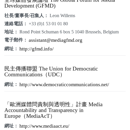
Development (GFMD)
社長/董事長/召集人：
Leon Willems
連絡電話：
+33 (0)1 53 01 01 80
地址：
Rond Point Schuman 6 box 5 1040 Brussels, Belgium
電子郵件：
assistant@mediagfmd.org
網址：
http://gfmd.info/
民主傳播聯盟 The Union for Democratic
Communications（UDC）
網址：
http://www.democraticcommunications.net/
「歐洲媒體問責制與透明性」計畫 Media
Accountability and Transparency in
Europe（MediaAcT）
網址：
http://www.mediaact.eu/