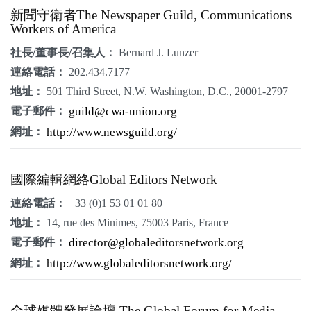
新聞守衛者The Newspaper Guild, Communications
關於我們
Workers of America
監督觀察
社長/董事長/召集人：
Bernard J. Lunzer
連絡電話：
202.434.7177
優質兒少
地址：
501 Third Street, N.W. Washington, D.C., 20001-2797
電子郵件：
guild@cwa-union.org
媒體素養
網址：
http://www.newsguild.org/
研究計畫
國際編輯網絡Global Editors Network
捐款支持
申訴
連絡電話：
+33 (0)1 53 01 01 80
地址：
14, rue des Minimes, 75003 Paris, France
電子郵件：
director@globaleditorsnetwork.org
網址：
http://www.globaleditorsnetwork.org/
全球媒體發展論壇 The Global Forum for Media