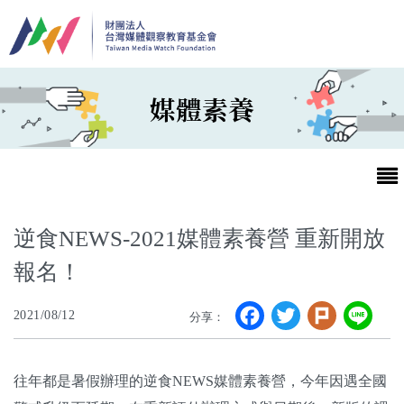
移至主內容
媒體素養
逆食NEWS-2021媒體素養營 重新開放
報名！
最新消息
Facebook
Twitter
Plurk
Li
2021/08/12
分享：
第25屆台灣兒童及少年優質節目活動官網
最新消息
往年都是暑假辦理的逆食NEWS媒體素養營，今年因遇全國