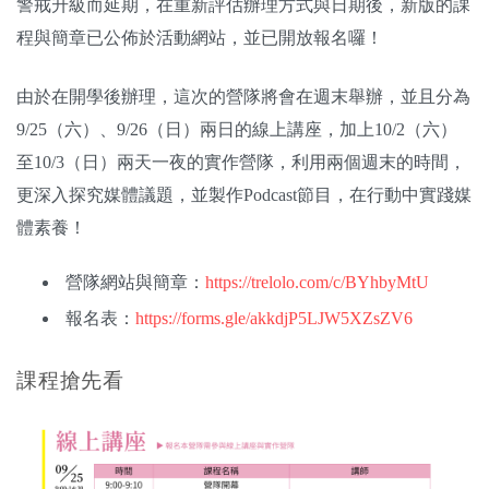
警戒升級而延期，在重新評估辦理方式與日期後，新版的課
關於我們
程與簡章已公佈於活動網站，並已開放報名囉！
監督觀察
由於在開學後辦理，這次的營隊將會在週末舉辦，並且分為
優質兒少
9/25（六）、9/26（日）兩日的線上講座，加上10/2（六）
至10/3（日）兩天一夜的實作營隊，利用兩個週末的時間，
媒體素養
更深入探究媒體議題，並製作Podcast節目，在行動中實踐媒
體素養！
研究計畫
營隊網站與簡章：
https://trelolo.com/c/BYhbyMtU
捐款支持
申訴
報名表：
https://forms.gle/akkdjP5LJW5XZsZV6
課程搶先看