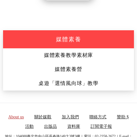
媒體素養
媒體素養教學素材庫
媒體素養營
桌遊「選情風向球」教學
About us
關於媒觀
加入我們
聯絡方式
贊助 $
活動
出版品
資料庫
訂閱電子報
地址：104088臺北市中山區長春路149之3號3樓｜電話：02-2358-2672｜E-mail：