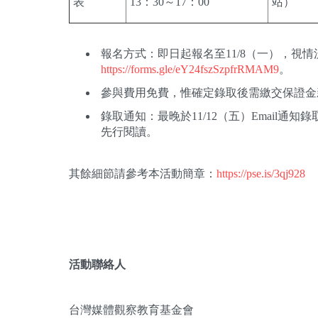
表
13：30～17：00
站）
報名方式：即日起報名至11/8（一），視
https://forms.gle/eY24fszSzpfrRMAM9
。
參與費用免費，惟確定錄取後需繳交保證金新臺
錄取通知：最晚於11/12（五）Email
先行閱讀。
其餘細節請參考本活動簡章：
https://pse.is/3qj928
活動聯絡人
台灣媒體觀察教育基金會