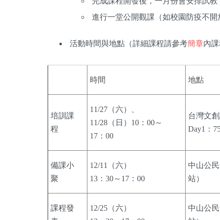
完成課程開發後，一月份會安排試教
進行一堂公開觀課（如校園防疫不開
活動時間與地點（詳細課程請參考
簡章
內課
時間
地點
11/27（六）、
培訓課
台灣文創
11/28（日）10：00～
程
Day1：
17：00
備課小
12/11（六）
中山公民
聚
13：30～17：00
站）
課程發
12/25（六）
中山公民