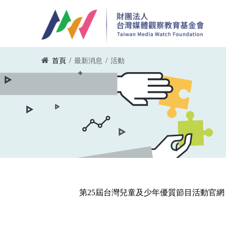
移至主內容
您在這裡
/
/
首頁
最新消息
活動
第25屆台灣兒童及少年優質節目活動官網