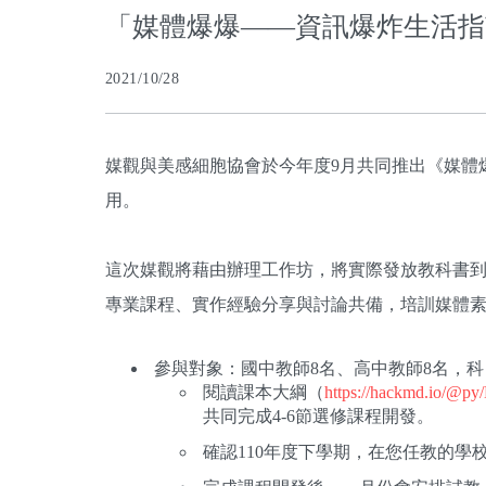
「媒體爆爆——資訊爆炸生活指
2021/10/28
媒觀與美感細胞協會於今年度9月共同推出《媒體
用。
這次媒觀將藉由辦理工作坊，將實際發放教科書
專業課程、實作經驗分享與討論共備，培訓媒體
參與對象：國中教師8名、高中教師8名，
閱讀課本大綱（
https://hackmd.io/@
共同完成4-6節選修課程開發。
確認110年度下學期，在您任教的學