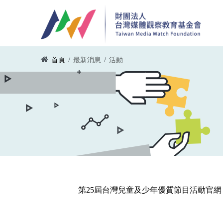
移至主內容
您在這裡
/
/
首頁
最新消息
活動
第25屆台灣兒童及少年優質節目活動官網