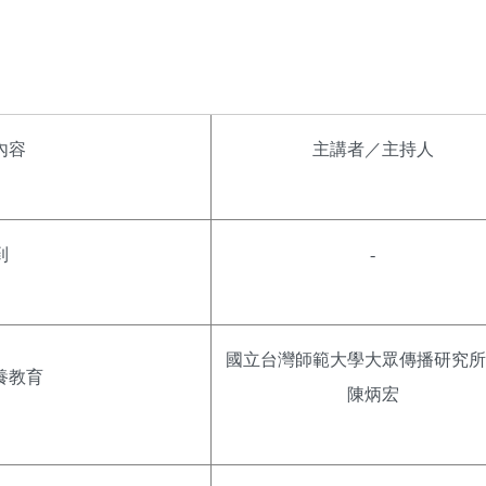
內容
主講者／主持人
到
-
國立台灣師範大學大眾傳播研究所
養教育
陳炳宏