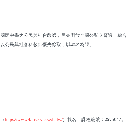
、國民中學之公民與社會教師，另亦開放全國公私立普通、綜合
以公民與社會科教師優先錄取，以40名為限。
」（
https://www4.inservice.edu.tw/
）報名，課程編號：
2575047
。