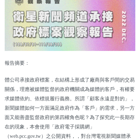
關於我們
監督觀察
優質兒少
媒體素養
報告摘要：
研究計畫
體公司承接政府標案，在結構上形成了廠商與客戶間的交易
捐款支持
申訴
關係，理應被媒體監督的政府機關成為媒體的客戶，有權要
求媒體依約、依標規履行義務。所謂「顧客永遠是對的」，
新聞媒體如何一方面滿足政府作為「客戶」的需求，另一方
面又能善盡監督政府的第四權角色呢？為了探究此一長期存
在的現象，本會使用「政府電子採購網」
（web.pcc.gov.tw）之公開資料，，對台灣電視新聞媒體承