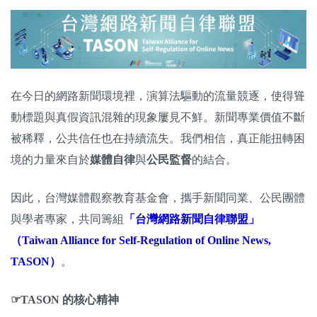
關於我們
監督觀察
優質兒少
在今日的網路新聞環境裡，演算法驅動的流量競逐，使得聳
動標題與真假資訊混雜的現象屢見不鮮。新聞專業價值不斷
媒體素養
被稀釋，公共信任也在持續流失。我們相信，真正能扭轉困
研究計畫
境的力量來自於
媒體自律
與
公民監督
的結合。
捐款支持
申訴
因此，台灣媒體觀察教育基金會，攜手新聞同業、公民團體
與學者專家，共同籌組
「台灣網路新聞自律聯盟」
（Taiwan Alliance for Self-Regulation of Online News,
TASON）
。
☞TASON 的核心精神