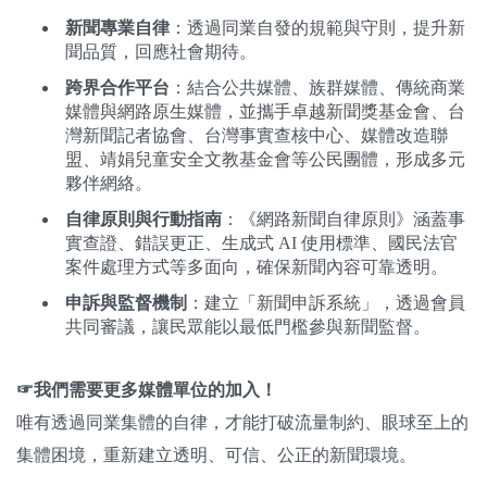
新聞專業自律
：透過同業自發的規範與守則，提升新
聞品質，回應社會期待。
跨界合作平台
：結合公共媒體、族群媒體、傳統商業
媒體與網路原生媒體，並攜手卓越新聞獎基金會、台
灣新聞記者協會、台灣事實查核中心、媒體改造聯
盟、靖娟兒童安全文教基金會等公民團體，形成多元
夥伴網絡。
自律原則與行動指南
：《網路新聞自律原則》涵蓋事
實查證、錯誤更正、生成式 AI 使用標準、國民法官
案件處理方式等多面向，確保新聞內容可靠透明。
申訴與監督機制
：建立「新聞申訴系統」，透過會員
共同審議，讓民眾能以最低門檻參與新聞監督。
☞我們需要更多媒體單位的加入！
唯有透過同業集體的自律，才能打破流量制約、眼球至上的
集體困境，重新建立透明、可信、公正的新聞環境。