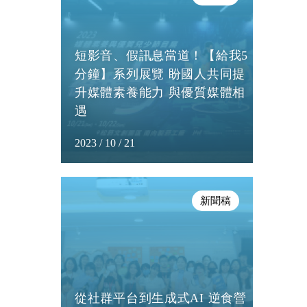
短影音、假訊息當道！【給我5
分鐘】系列展覽 盼國人共同提
升媒體素養能力 與優質媒體相
遇
2023 / 10 / 21
新聞稿
從社群平台到生成式AI 逆食營