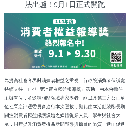
法出爐！9月1日正式開跑
關於我們
監督觀察
優質兒少
媒體素養
研究計畫
捐款支持
申訴
為提高社會各界對消費者權益之重視，行政院消費者保護處
持續支持「114年度消費者權益報導獎」活動，由本會擔任
主辦單位，並邀請相關領域專家學者，組成具第三方公正單
位性質之評選委員會進行本次選拔，期藉由本活動鼓勵長期
關注消費者權益保護議題之媒體從業人員、學生與社會大
眾，同時提升消費者權益新聞報導與節目的品質，進而促進