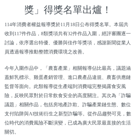
關於我們
獎」得獎名單出爐！
監督觀察
114年消費者權益報導獎於11月18日公布得獎名單。本屆共
收到117件作品，8類獎項共有32件作品入圍，經評審團逐一
優質兒少
討論，依序選出特優、優勝與佳作等獎項，感謝新聞從業人
媒體素養
員透過報導推動整體消費環境之改善。
研究計畫
今年入圍作品中，「農畜產業」相關報導佔比最高，議題涵
蓋鮮乳標示、雞蛋產銷管理、進口農產品違規、農畜供應鏈
捐款支持
申訴
監督等面向。此類報導從生產端到消費端完整揭露食安風
險，反映民眾對於日常飲食安全的高度關注。其次為「詐騙
議題」相關作品，包括房地產詐欺、詐騙產業鏈生態、數位
支付陷阱與AI技術衍生之新型詐騙等。從作品趨勢可見，數
位時代的消費風險不斷演變，已成為廣大民眾最直接的生活
關切。