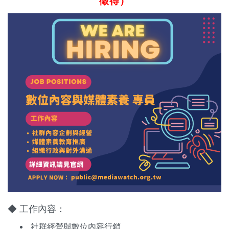
徵得）
關於我們
監督觀察
優質兒少
媒體素養
研究計畫
捐款支持
申訴
◆ 工作內容：
社群經營與數位內容行銷