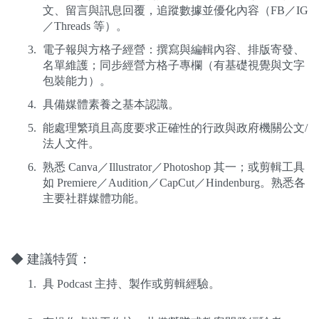
文、留言與訊息回覆，追蹤數據並優化內容（FB／IG
／Threads 等）。
電子報與方格子經營：撰寫與編輯內容、排版寄發、
名單維護；同步經營方格子專欄（有基礎視覺與文字
包裝能力）。
具備媒體素養之基本認識。
能處理繁瑣且高度要求正確性的行政與政府機關公文/
法人文件。
熟悉 Canva／Illustrator／Photoshop 其一；或剪輯工具
如 Premiere／Audition／CapCut／Hindenburg。熟悉各
主要社群媒體功能。
◆ 建議特質：
具 Podcast 主持、製作或剪輯經驗。