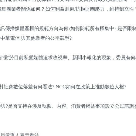
電集團業者關係如何？如何利益迴避/抗拒財團壓力，維持獨立性
訊傳播媒體產權的規範方向為何?如何防範所有權集中? 是否限制
中華電信 與其他業者的公平競爭?
何?對於目前私營媒體追求收視率、新聞小報化的現象，委員有何
對社會數位落差有何看法? NCC如何在政策上推動數位人權?
參與?是否支持在涉及執照、內容、消費者權益事項設立公民諮詢
委員候選人表示看法。