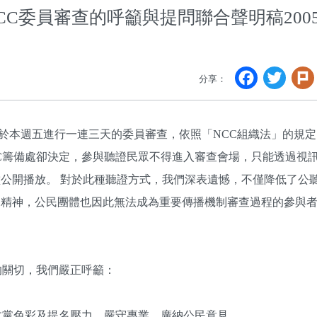
C委員審查的呼籲與提問聯合聲明稿2005
Faceb
Twi
分享：
將於本週五進行一連三天的委員審查，依照「NCC組織法」的規
C籌備處卻決定，參與聽證民眾不得進入審查會場，只能透過視
公開播放。 對於此種聽證方式，我們深表遺憾，不僅降低了公
的精神，公民團體也因此無法成為重要傳播機制審查過程的參與
的關切，我們嚴正呼籲：
棄政黨色彩及提名壓力，嚴守專業、廣納公民意見。