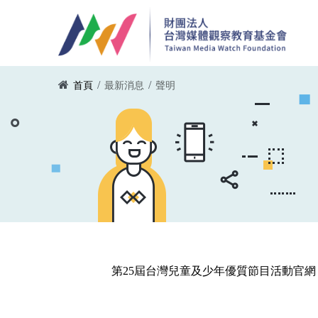
移至主內容
您在這裡
/
/
首頁
最新消息
聲明
第25屆台灣兒童及少年優質節目活動官網