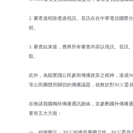
2. 審查過程除透過視訊、音訊在在中華電信國
程。
3. 審查結束後，應將所有審查內容以視訊、音
取。
此外，為能實踐公民參與傳播政策之精神，達成N
等公民團體所關切的傳播議題，就教於對NCC委
在衡諸我國獨特傳播通訊脈絡，並參酌國外傳播
要有五大方面：
一、組織獨立： NCC組織首重獨立性，NCC委