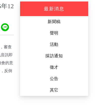
年12
最新消息
新聞稿
ook
tter
Plurk
Line
聲明
活動
定，審查
訊音訊即
採訪通知
聽會的意
徵才
者，反倒
公告
其它