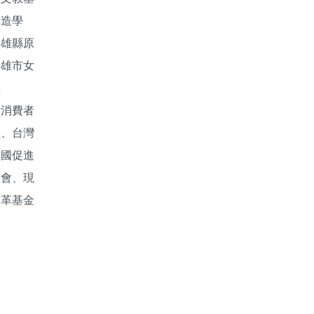
改造學
高雄縣原
高雄市女
機
女消費者
盟、台灣
全國促進
協會、現
改革基金