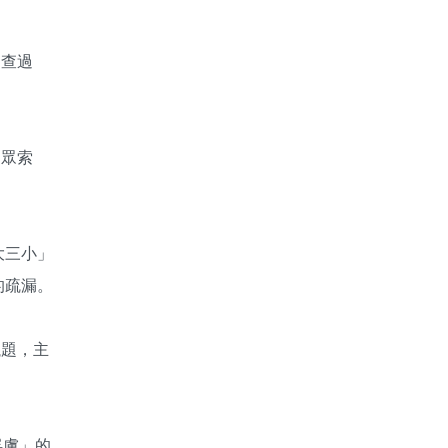
審查過
民眾索
大三小」
的疏漏。
議題，主
俘虜」的