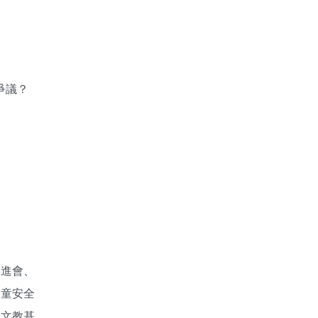
爭議？
促進會、
兒童安全
盟文教基