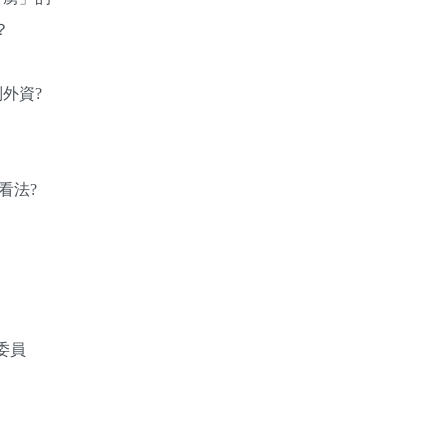
？
外資?
看法?
委員