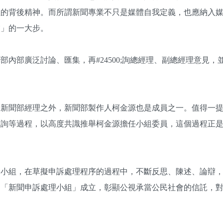
組的背後精神。而所謂新聞專業不只是媒體自我定義，也應納入
業」的一大步。
內部廣泛討論、匯集，再#24500;詢總經理、副總經理意見，
了新聞部經理之外，新聞部製作人柯金源也是成員之一。值得一
徵詢等過程，以高度共識推舉柯金源擔任小組委員，這個過程正
案小組，在草擬申訴處理程序的過程中，不斷反思、陳述、論辯
，「新聞申訴處理小組」成立，彰顯公視承當公民社會的信託，