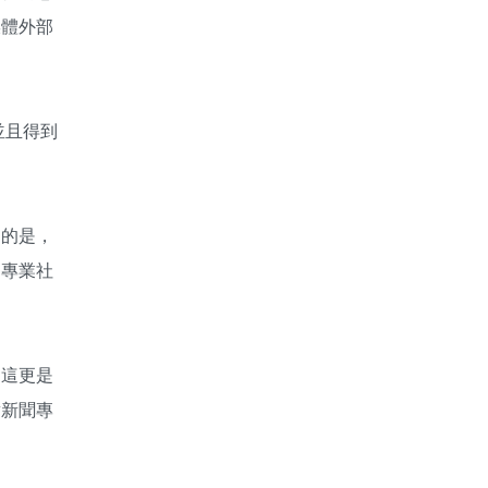
媒體外部
並且得到
提的是，
是專業社
，這更是
對新聞專