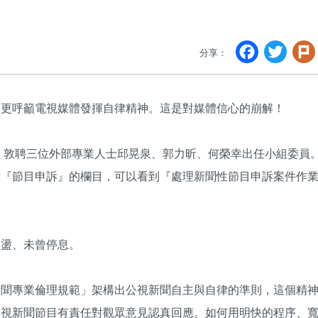
Faceb
Twi
分享：
界更呼籲電視媒體發揮自律精神。這是對媒體信心的崩解！
」，敦聘三位外部專業人士邱晃泉、郭力昕、何榮幸出任小組委員
站『節目申訴』的欄目，可以看到『處理新聞性節目申訴案件作
激盪、未曾停息。
新聞專業倫理規範」架構出公視新聞自主與自律的準則，這個精
公視新聞節目有責任對觀眾意見認真回應。如何用明快的程序、