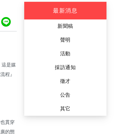
最新消息
ook
tter
Plurk
Line
新聞稿
聲明
活動
。這是媒
採訪通知
業流程』
徵才
公告
其它
神也貫穿
寬廣的態