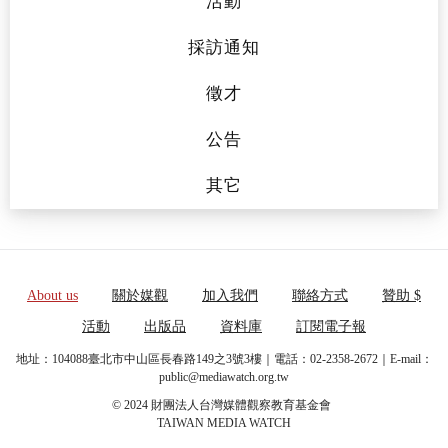
活動
採訪通知
徵才
公告
其它
About us
關於媒觀
加入我們
聯絡方式
贊助 $
活動
出版品
資料庫
訂閱電子報
地址：104088臺北市中山區長春路149之3號3樓｜電話：02-2358-2672｜E-mail：
public@mediawatch.org.tw
© 2024 財團法人台灣媒體觀察教育基金會
TAIWAN MEDIA WATCH