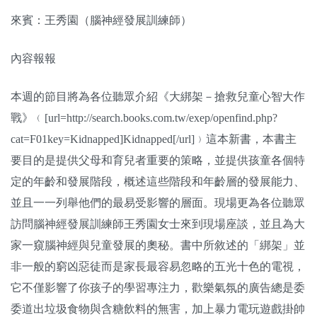
關於我們
來賓：王秀園（腦神經發展訓練師）
監督觀察
內容報報
優質兒少
本週的節目將為各位聽眾介紹《大綁架－搶救兒童心智大作
媒體素養
戰》﹙[url=http://search.books.com.tw/exep/openfind.php?
cat=F01key=Kidnapped]Kidnapped[/url]﹚這本新書，本書主
研究計畫
要目的是提供父母和育兒者重要的策略，並提供孩童各個特
定的年齡和發展階段，概述這些階段和年齡層的發展能力、
捐款支持
申訴
並且一一列舉他們的最易受影響的層面。現場更為各位聽眾
訪問腦神經發展訓練師王秀園女士來到現場座談，並且為大
家一窺腦神經與兒童發展的奧秘。書中所敘述的「綁架」並
非一般的窮凶惡徒而是家長最容易忽略的五光十色的電視，
它不僅影響了你孩子的學習專注力，歡樂氣氛的廣告總是委
委道出垃圾食物與含糖飲料的無害，加上暴力電玩遊戲掛帥