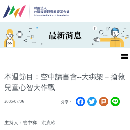
移至主內容
最新消息
本週節目：空中讀書會--大綁架－搶救
兒童心智大作戰
最新消息
Facebook
Twitter
Plurk
Li
2006/07/06
分享：
第25屆台灣兒童及少年優質節目活動官網
最新消息
主持人：管中祥、洪貞玲