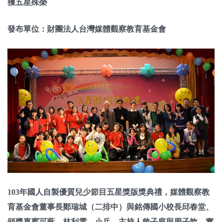
獲五星殊榮
關於我們
發布單位：財團法人台灣媒體觀察教育基金會
監督觀察
優質兒少
媒體素養
研究計畫
捐款支持
申訴
103
年
國人自製優質兒少節目五星獎版獎典禮，媒體觀察教
育基金會董事長鄭瑞城（二排中）與銘傳國小校長邱春堂、
頒獎嘉賓可藍、林利霏、小兵、主持人曾子庭與周子歆、實