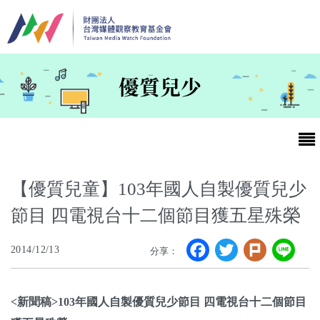
移至主內容
優質兒少
【優質兒童】103年國人自製優質兒少
節目 四電視台十二個節目獲五星殊榮
最新消息
Facebook
Twitter
Plurk
Li
2014/12/13
分享：
第25屆台灣兒童及少年優質節目活動官網
最新消息
<新聞稿>
103年國人自製優質兒少節目 四電視台十二個節目