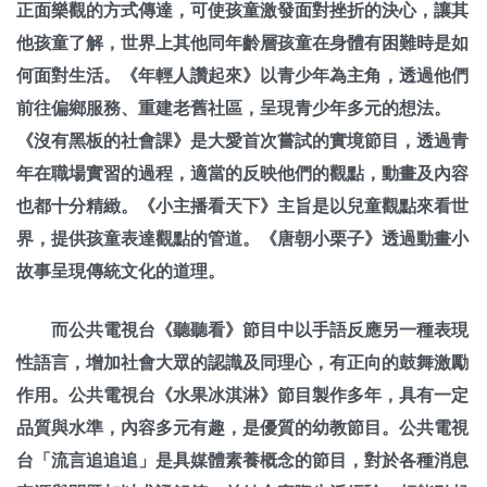
正面樂觀的方式傳達，可使孩童激發面對挫折的決心，讓其
他孩童了解，世界上其他同年齡層孩童在身體有困難時是如
何面對生活。《年輕人讚起來》以青少年為主角，透過他們
前往偏鄉服務、重建老舊社區，呈現青少年多元的想法。
《沒有黑板的社會課》是大愛首次嘗試的實境節目，透過青
年在職場實習的過程，適當的反映他們的觀點，動畫及內容
也都十分精緻。《小主播看天下》主旨是以兒童觀點來看世
界，提供孩童表達觀點的管道。《唐朝小栗子》透過動畫小
故事呈現傳統文化的道理。
而公共電視台《聽聽看》節目中以手語反應另一種表現
性語言，增加社會大眾的認識及同理心，有正向的鼓舞激勵
作用。公共電視台《水果冰淇淋》節目製作多年，具有一定
品質與水準，內容多元有趣，是優質的幼教節目。公共電視
台「流言追追追」是具媒體素養概念的節目，對於各種消息