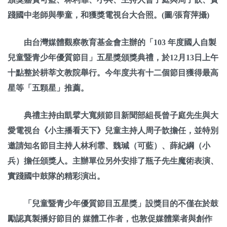
踐國中老師與學童，和獲獎電視台大合照。(圖/張育萍攝)
由台灣媒體觀察教育基金會主辦的「103 年度國人自製
兒童暨青少年優質節目」五星獎頒獎典禮，於12月13日上午
十點整於耕莘文教院舉行。今年度共有十二個節目獲得最高
星等「五顆星」推薦。
典禮主持由凱擘大寬頻節目新聞部組長曾子庭先生與大
愛電視台《小主播看天下》兒童主持人周子歆擔任，並特別
邀請知名節目主持人林利霏、魏瑊（可藍）、薛紀綱（小
兵）擔任頒獎人。主辦單位另外安排了瓶子先生魔術表演、
實踐國中鼓隊的精彩演出。
「兒童暨青少年優質節目五星獎」設獎目的不僅在於鼓
勵認真製播好節目的 媒體工作者，也敦促媒體業者與創作