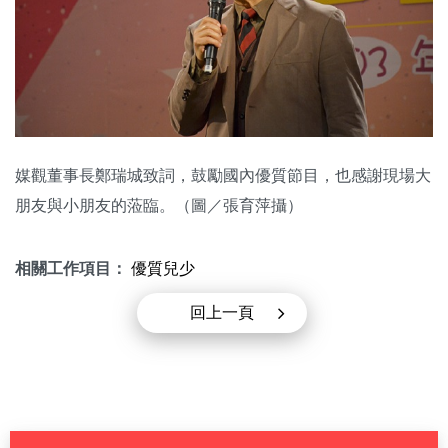
媒觀董事長鄭瑞城致詞，鼓勵國內優質節目，也感謝現場大
朋友與小朋友的蒞臨。（圖／張育萍攝）
相關工作項目：
優質兒少
回上一頁