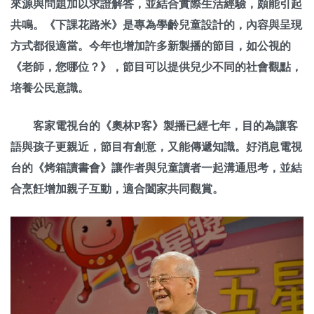
來源與問題加以求證解答，並結合實際生活經驗，頗能引起
共鳴。《下課花路米》是專為學齡兒童設計的，內容與呈現
方式都很適當。今年也增加許多新製播的節目，如公視的
《老師，您哪位？》，節目可以提供兒少不同的社會觀點，
培養公民意識。
客家電視台的《奧林P客》製播已經七年，目的為讓客
語與孩子更親近，節目有創意，又能傳遞知識。好消息電視
台的《烤箱讀書會》讓作者與兒童讀者一起溝通思考，並結
合烹飪增加親子互動，適合闔家共同觀賞。