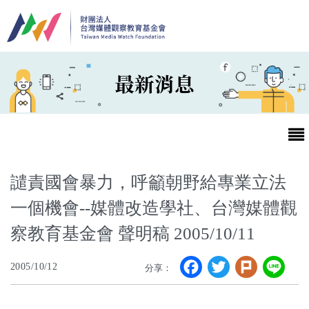
移至主內容
最新消息
譴責國會暴力，呼籲朝野給專業立法
一個機會--媒體改造學社、台灣媒體觀
最新消息
察教育基金會 聲明稿 2005/10/11
第25屆台灣兒童及少年優質節目活動官網
Facebook
Twitter
Plurk
Li
2005/10/12
分享：
最新消息