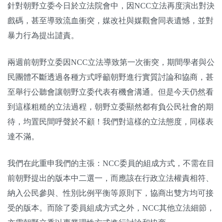
針對朝野立委今日於立法院會中，因NCC立法再度演出對決
關於我們
戲碼，甚至導致流血衝突，媒改社與媒觀會同表遺憾，並對
監督觀察
暴力行為提出譴責。
優質兒少
兩週前朝野立委因NCC立法導致第一次衝突，期間學者與公
民團體不斷透過各種方式呼籲朝野進行實質討論和協商，甚
媒體素養
至舉行公聽會讓朝野立委代表有機會溝通。但是今天仍然看
研究計畫
到這樣粗糙的立法過程，朝野立委顯然都有負公民社會的期
待，均置民間呼聲於不顧！我們對這樣的立法態度，同樣表
捐款支持
申訴
達不滿。
我們在此重申我們的主張：NCC委員的組成方式，不需在目
前朝野提出的版本中二選一，而應該在行政立法權責相符、
納入公民參與、性別比例平衡等原則下，協商出雙方均可接
受的版本。而除了委員組成方式之外，NCC其他立法細節，