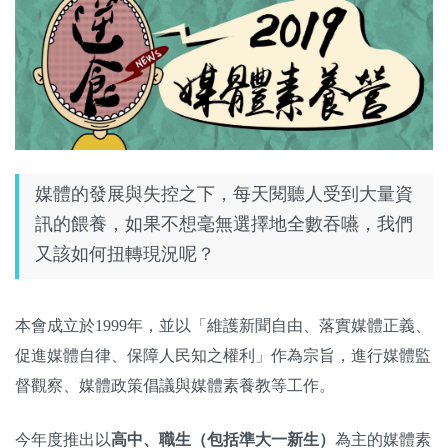
關於我們
監督觀察
優質兒少
媒體素養
媒體的發展與失控之下，每天閱聽人受到大量資
研究計畫
訊的餵養，如果不想毫無選擇地全數吞嚥，我們
又該如何扭轉現況呢？
捐款支持
申訴
本會成立於1999年，並以「維護新聞自由、落實媒體正義、
促進媒體自律、保障人民知之權利」作為宗旨，進行媒體監
督觀察、媒體政策倡議與媒體素養教等工作。
今年度推出以
高中、職生（包括準大一新生）
為主的媒體素