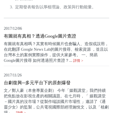
關於我們
定期發表報告以厚植理論、政策與行動能量。
監督觀察
2017/12/06
優質兒少
有圖就有真相？透過Google圖片查證
媒體素養
有圖就有真相嗎？其實有時候圖片也會騙人、造假或誤用，
在此翻譯 Google News Lab的圖片搜尋、檢索資源 ，並且以
研究計畫
台灣本土的案例實際操作，提供大家參考。 一、簡易
Google圖片搜尋 如何透過照片查證？...
詳情 >
捐款支持
申訴
2017/11/26
台劇復興─多元平台下的原創爆發
文／鄭人豪（本會專案企劃） 今年「媒觀講堂」我們持續
把焦點放在影視生產的相關議題。在七月時，「 媒觀講堂
－國片真的沒市場？從製作端談國片市場性 」邀請了《通
靈少女》的監製，公共電視國際部經理施悅文，以及「植劇
場」...
詳情 >