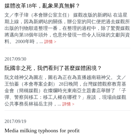
媒體改革18年，亂象果真無解？
文／李子瑋（本會辦公室主任） 媒觀改版的新網站 在這星
期上線，因為新網站的關係，辦公室的同仁便把過去媒觀所
出版的刊物順道整理一番，在整理的過程中，除了驚覺媒觀
將邁向第18個年頭外，也意外發現一些令人玩味的文獻與資
料。 2000年時，...
詳情 >
2017/09/30
阮國非之死，我們看到了甚麼媒體困境？
阮文雄神父為圖左，圖右為正在為直播越南籍神父。 文／
王怡蓁（本會專案企劃） 28日晚間，台灣媒體觀察教育基
金會（簡稱媒觀）在燦爛時光東南亞主題書店舉辦了 「子
彈、警察與移工：移工人權在哪裡？」座談 ，現場由媒觀
公共事務長林福岳主持，...
詳情 >
2017/09/19
Media milking typhoons for profit