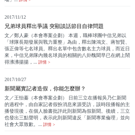
2017/11/12
兄弟球員釋出爭議 突顯談話節目自律問題
文／鄭人豪（本會專案企劃） 本週，職棒球團中信兄弟以
「球隊長期發展與戰力重整」為由，釋出陳鴻文、蔣智賢、
張正偉等七名球員。釋出名單中包含數名主力球員，而近日
來，中信兄弟隊內幾名球員的相關的八卦醜聞早已在網上鬧
得沸沸揚揚，...
詳情 >
2017/10/27
新聞屬實記者造假，你能怎麼辦？
文／王怡蓁（本會專案企劃） 日前三立在播報吳乃仁新聞
的過程中，由自家記者假扮消息來源受訪，該時段播報的主
播發現後，在個人臉書批評此則新聞為假新聞。後續，三立
也發出三點聲明，表示此則新聞違反「新聞專業倫理」並向
社會大眾致歉。...
詳情 >