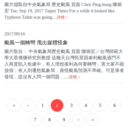
圖片擷取自中央氣象局 歷史颱風 頁面 Chen Ping-hung 陳炳
宏 Tue, Sep 19, 2017 Taipei Times For a while it looked like
Typhoon Talim was going...
詳情 >
2017/09/16
颱風一個轉彎 甩出媒體怪象
圖片取自： 中央氣象局歷史颱風 頁面 陳炳宏／台灣師範大
學大眾傳播研究所教授 這幾天台灣民眾因泰利颱風過門不
入再度陷入焦慮中，有人埋怨泰利為何要轉彎，害大家不能
放假；有人則遷怒氣象局，責怪颱風預測不準確。可是筆者
發現，從沒有人問一個問題，...
詳情 >
«
‹
1
2
3
4
5
6
7
8
9
›
»