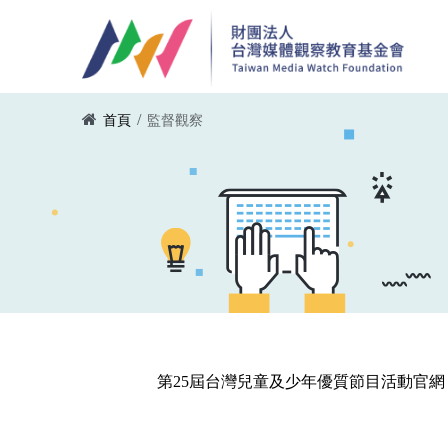
移至主內容
您在這裡
/
首頁
監督觀察
第25屆台灣兒童及少年優質節目活動官網