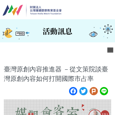
移至主內容
活動訊息
臺灣原創內容推進器 －從文策院談臺
灣原創內容如何打開國際市占率
最新消息
Facebook
Twitter
Plur
L
第25屆台灣兒童及少年優質節目活動官網
最新消息