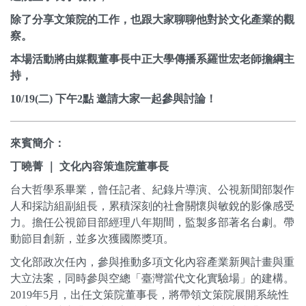
除了分享文策院的工作，也跟大家聊聊他對於文化產業的觀
察。
本場活動將由媒觀董事長中正大學傳播系羅世宏老師擔綱主
持，
10/19(二) 下午2點 邀請大家一起參與討論！
來賓簡介：
丁曉菁 ｜ 文化內容策進院董事長
台大哲學系畢業，曾任記者、紀錄片導演、
公視新聞部製作
人和採訪組副組長，
累積深刻的社會關懷與敏銳的影像感受
力。
擔任公視節目部經理八年期間，監製多部著名台劇。帶
動節目創新，
並多次獲國際獎項。
文化部政次任內，
參與推動多項文化內容產業新興計畫與重
大立法案，同時參與空總「
臺灣當代文化實驗場」的建構。
2019年5月，
出任文策院董事長，將帶領文策院展開系統性