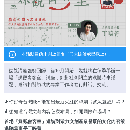
關於我們
監督觀察
優質兒少
媒體素養
本活動目前未開放報名（尚未開始或已截止）。
研究計畫
媒觀講座強勢回歸！從10月開始，媒觀將在每季舉辦一
捐款支持
申訴
場「媒觀會客室」講座，針對社會關注的媒體時事議
題，邀請相關領域的專業工作者進行對話、交流。
🔺你好奇台灣能不能拍出最近火紅的韓劇《魷魚遊戲》嗎？
🔺想知道台灣文創內容怎麼布局，打開國際市場嗎？
首場「媒觀會客室」邀請到致力文創產業發展的文化內容策
進院董事長丁曉菁，