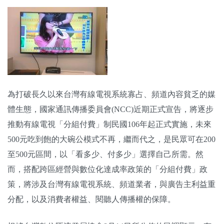
關於我們
監督觀察
優質兒少
媒體素養
為打破長久以來台灣有線電視系統寡占、頻道內容貧乏的媒
研究計畫
體生態，國家通訊傳播委員會(NCC)近期正式宣告，將逐步
推動有線電視「分組付費」制民國106年起正式實施，未來
捐款支持
申訴
500元吃到飽的大碗公模式不再，繼而代之，是民眾可在200
至500元區間，以「看多少、付多少」選擇自己所需。然
而，搭配跨區經營與數位化達成率政策的「分組付費」政
策，將涉及台灣有線電視系統、頻道業者，與廣告主利益重
分配，以及消費者權益、閱聽人傳播權的保障。