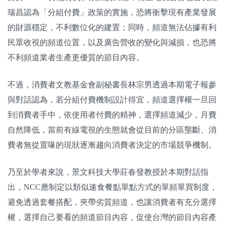
瑞昌認為「分組付費」政策的實施，恐將衝擊現有產業發展
的財源穩定，不利數位化的建置；同時，頻道無法佔據有利
民眾收視的頻道位置，以及廣告營收的變化與減損，也恐將
不利頻道業者生產更優質的節目內容。
不過，消費者文教基金會副秘書長林宗男透過本期電子報參
與對話認為，若分組付費機制設計得宜，頻道選擇權一旦回
到消費者手中，依使用者付費的精神，選擇頻道減少，月費
自然降低，當前有線電視的生態就會從目前的分區壟斷、消
費者無從置喙的現狀逐漸趨向消費者決定的市場競爭機制。
乃至於學者來說，景文科技大學莊春發教授於本期對話指
出，NCC應制定以類似速食餐點單點方式的單頻單買制度，
避免透過套餐搭配，夾帶劣質頻道，也讓消費者有充分選擇
權，選擇自己要看的頻道節目內容，促使台灣的節目內容產