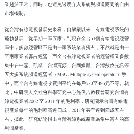
業趨於正常；同時，也避免過度介入系統與頻道商間的自由
市場機制。
從台灣有線電視發展史來看，自解嚴以來，有線電視系統的
蓬勃發展，從早期一區五家，到現在全台51個有線電視經營
區中，多數經營區不是由一家系統業者獨占，不然就是由一
至兩家業者寡占經營；而全台有線電視業者的經營權又多數
集中在中嘉、凱擘、台灣寬頻、台固媒體、台灣數位光訊等
五大多系統頻道經營者（MSO, Multiple-system operator）手
中，而全台有線電視收費則平均在每戶570至495元不等。就
此，中研院人文社會科學研究中心施俊吉教授曾研究台灣有
線電視業者2002 至 2011 年的毛利率，研究顯示台灣有線電
視產業每年的毛利率高達四成，2011年甚至達到四成五左
右，據此，研究結論指出台灣有線系統產業為集中寡占的高
利潤產業。