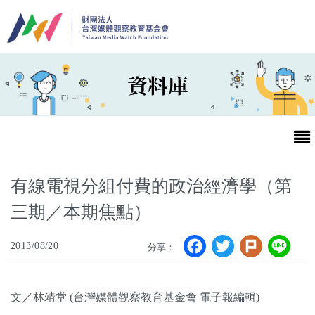
移至主內容
資料庫
有線電視分組付費的政治經濟學（第
三期／本期焦點）
最新消息
Facebook
Twitter
Plurk
Li
2013/08/20
分享：
第25屆台灣兒童及少年優質節目活動官網
最新消息
文／林靖堂 (台灣媒體觀察教育基金會 電子報編輯)