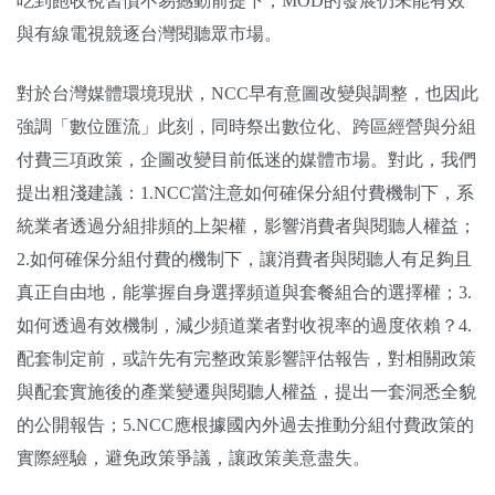
吃到飽收視習慣不易撼動前提下，MOD的發展仍未能有效
與有線電視競逐台灣閱聽眾市場。
對於台灣媒體環境現狀，NCC早有意圖改變與調整，也因此
強調「數位匯流」此刻，同時祭出數位化、跨區經營與分組
付費三項政策，企圖改變目前低迷的媒體市場。對此，我們
提出粗淺建議：1.NCC當注意如何確保分組付費機制下，系
統業者透過分組排頻的上架權，影響消費者與閱聽人權益；
2.如何確保分組付費的機制下，讓消費者與閱聽人有足夠且
真正自由地，能掌握自身選擇頻道與套餐組合的選擇權；3.
如何透過有效機制，減少頻道業者對收視率的過度依賴？4.
配套制定前，或許先有完整政策影響評估報告，對相關政策
與配套實施後的產業變遷與閱聽人權益，提出一套洞悉全貌
的公開報告；5.NCC應根據國內外過去推動分組付費政策的
實際經驗，避免政策爭議，讓政策美意盡失。