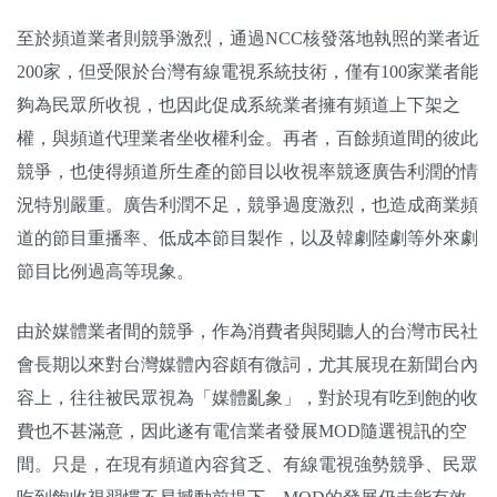
至於頻道業者則競爭激烈，通過NCC核發落地執照的業者近
200家，但受限於台灣有線電視系統技術，僅有100家業者能
夠為民眾所收視，也因此促成系統業者擁有頻道上下架之
權，與頻道代理業者坐收權利金。再者，百餘頻道間的彼此
競爭，也使得頻道所生產的節目以收視率競逐廣告利潤的情
況特別嚴重。廣告利潤不足，競爭過度激烈，也造成商業頻
道的節目重播率、低成本節目製作，以及韓劇陸劇等外來劇
節目比例過高等現象。
由於媒體業者間的競爭，作為消費者與閱聽人的台灣市民社
會長期以來對台灣媒體內容頗有微詞，尤其展現在新聞台內
容上，往往被民眾視為「媒體亂象」，對於現有吃到飽的收
費也不甚滿意，因此遂有電信業者發展MOD隨選視訊的空
間。只是，在現有頻道內容貧乏、有線電視強勢競爭、民眾