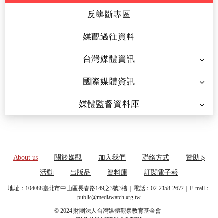
反壟斷專區
媒觀過往資料
台灣媒體資訊
國際媒體資訊
媒體監督資料庫
About us
關於媒觀
加入我們
聯絡方式
贊助 $
活動
出版品
資料庫
訂閱電子報
地址：104088臺北市中山區長春路149之3號3樓｜電話：02-2358-2672｜E-mail：
public@mediawatch.org.tw
© 2024 財團法人台灣媒體觀察教育基金會