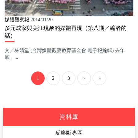
媒體觀察報
2014/01/20
多元成家與美江現象的媒體再現（第八期／編者的
話）
文／林靖堂 (台灣媒體觀察教育基金會 電子報編輯) 去年
底，...
1
2
3
›
»
資料庫
反壟斷專區