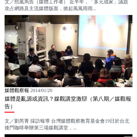
文／熙嵐馬告（媒體工作者） 近半年，「多元成家」議題
攻占網路及主流媒體版面，掀起風風雨雨...
媒體觀察報
2014/01/20
媒體是亂源或資訊？媒觀講堂激辯（第八期／媒觀報
告）
文／劉芮菁 採訪報導 台灣媒體觀察教育基金會19日於台北
後門咖啡舉辦第三場媒觀講堂，...