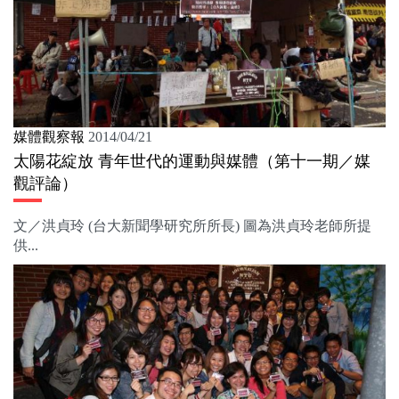
媒體觀察報
2014/04/21
太陽花綻放 青年世代的運動與媒體（第十一期／媒
觀評論）
文／洪貞玲 (台大新聞學研究所所長) 圖為洪貞玲老師所提
供...