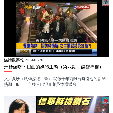
媒體觀察報
2014/01/20
卅秒熱吻下扭曲的媒體生態（第八期／媒觀專欄）
文／夏珍（風傳媒總主筆） 就像十年前離台時引起的新聞
熱潮一般，十年後台巴混血兒吳憶樺返台...