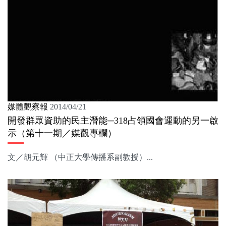
媒體觀察報
2014/04/21
開發群眾資助的民主潛能─318占領國會運動的另一啟
示（第十一期／媒觀專欄）
文／胡元輝 （中正大學傳播系副教授）...