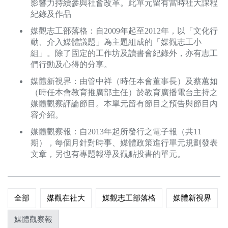
影響力持續參與社會改革。此單元留有當時社大課程
關於我們
紀錄及作品
媒觀志工部落格：自2009年起至2012年，以「文化行
監督觀察
動、介入媒體議題」為主題組成的「媒觀志工小
組」。除了固定的工作坊及讀書會紀錄外，亦有志工
優質兒少
們行動及心得的分享。
媒體新視界：由管中祥（時任本會董事長）及蔡蕙如
媒體素養
（時任本會教育推廣部主任）於教育廣播電台主持之
媒體觀察評論節目。本單元留有節目之預告與節目內
研究計畫
容介紹。
媒體觀察報：自2013年起所發行之電子報（共11
捐款支持
申訴
期），每個月針對時事、媒體政策進行單元規劃發表
文章，另也有專題報導及觀點投書的單元。
全部
媒觀在社大
媒觀志工部落格
媒體新視界
媒體觀察報