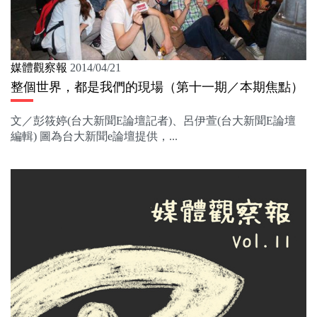
媒體觀察報
2014/04/21
整個世界，都是我們的現場（第十一期／本期焦點）
文／彭筱婷(台大新聞E論壇記者)、呂伊萱(台大新聞E論壇
編輯) 圖為台大新聞e論壇提供，...