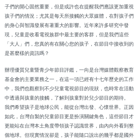
子們的開心固然重要，但是或許也在提醒我們應該更加重視
關於我們
孩子們的情況；尤其是每天所接觸的大眾媒體，在對孩子們
監督觀察
的身心與智識發展有著重大的影響。近年來許多研究中發
現，兒童是收看電視族群中最主要的客群，但是我們這些
優質兒少
「大人」們，您真的有在關心您的孩子，在節目中接收到的
媒體素養
是甚麼樣的資訊嗎？
研究計畫
辦理優質兒童暨青少年節目評鑑，一向是台灣媒體觀察教育
基金會的主要業務之一，在這一項已經有十七年歷史的工作
捐款支持
申訴
中，我們也觀察到不少兒童電視節目的現狀，也時常在活動
中透過與孩童的接觸，了解到孩童對於兒少節目的期待。
我們希望孩子是地球公民，能從台灣出發、心懷世界。正因
如此，台灣自製的兒童節目更是扮演關鍵角色，這些節目才
更能站在台灣本土角度帶領孩子認識世界，由內向外看到整
個地球。但現實情況卻是，孩子能隨口說出的幾乎都是國外