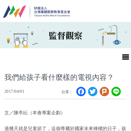
移至主內容
監督觀察
我們給孩子看什麼樣的電視內容？
Facebook
Twitter
Plurk
Li
2017/04/01
分享：
最新消息
第25屆台灣兒童及少年優質節目活動官網
文／陳亭妘（本會專案企劃）
最新消息
過幾天就是兒童節了，這個專屬於國家未來棟樑的日子，孩