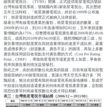
線衛星電視台」（
TVBS
）開播，正式提供衛星電視訊號給
台灣有線電視系統，號稱國內第
1
家衛星電視台。其次歷經
五年立法時程，「衛星廣播電視法」終於在
1999
年公布施
行，衛星電視頻道經營正式被納入法律規範。
隨著台灣有線電視產業的蓬勃，衛星電視頻道的數量，從
2006
年的
161
台，到
2011
年急速增加到
282
台，五年來頻道數
量增幅約為
175%
，但整體有線電視廣告量從
2006
年的
149.06
億元，成長到
2010
年的
194.09
億元，雖然增幅約達三成，但
廣告量增加的額度實在與頻道量增加的速度不成比例，嚴重
造成僧多粥少（頻道數多、廣告不足）的困境，再加上多數
廣告商採用節目收視點支付廣告費的方式（
Cost Per Rating
Point
，
CPRP
），導致衛星電視市場更是雪上加霜，爭食收
視率與廣告量的情況益發慘烈。
除此之外，由於政府數位化政策的延緩，目前有線電視頻寬
僅能容納約
100
個電視頻道，更讓台灣天空充斥著許多「阿
飄頻道」無法在頻寬有限的有線電視系統落地播映，形成空
中頻道比地面頻道還要多的特殊衛星電視產業景象，這類困
境恐怕要等到有線電視數位化後才得以稍解。
表三：台灣衛星電視市場結構（
2006/12
～
2011/08
）