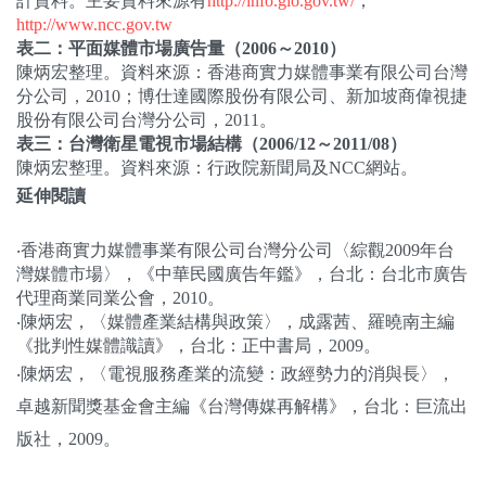
計資料。主要資料來源有
http://info.gio.gov.tw/
；
http://www.ncc.gov.tw
表二：平面媒體市場廣告量（
2006
～
2010
）
陳炳宏整理。資料來源：香港商實力媒體事業有限公司台灣
分公司，
2010
；博仕達國際股份有限公司、新加坡商偉視捷
股份有限公司台灣分公司，
2011
。
表三：台灣衛星電視市場結構（
2006/12
～
2011/08
）
陳炳宏
整理。資料來源：行政院新聞局及NCC網站
。
延伸閱讀
‧香港商實力媒體事業有限公司台灣分公司〈綜觀
2009
年台
灣媒體市場〉，《中華民國廣告年鑑》，台北：台北市廣告
代理商業同業公會，
2010
。
‧陳炳宏，〈媒體產業結構與政策〉，成露茜、羅曉南主編
《批判性媒體識讀》，台北：正中書局，
2009
。
‧陳炳宏，〈電視服務產業的流變：政經勢力的消與長〉，
卓越新聞獎基金會主編《台灣傳媒再解構》，台北：巨流出
版社，
2009
。