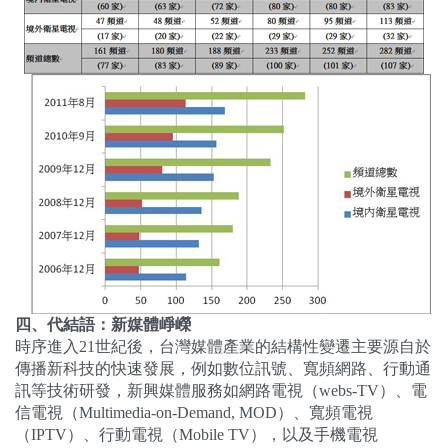
四、代結語：新媒體崢嶸
時序進入
21
世紀後，台灣媒體產業的結構性變遷主要源自於
傳播新科技的快速發展，例如數位訊號、寬頻網路、行動通
訊等技術研發，新興媒體服務如網路電視（
webs-TV
）、電
信電視（
Multimedia-on-Demand, MOD
）、寬頻電視
（
IPTV
）、行動電視（
Mobile TV
），以及手機電視