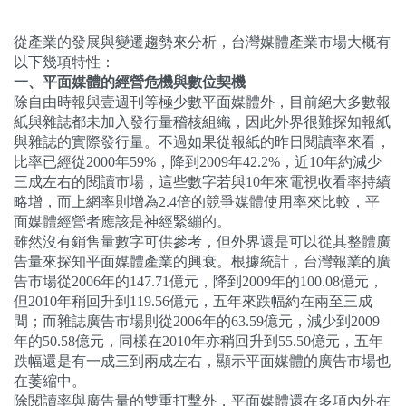
從產業的發展與變遷趨勢來分析，台灣媒體產業市場大概有
以下幾項特性：
一、平面媒體的經營危機與數位契機
除自由時報與壹週刊等極少數平面媒體外，目前絕大多數報
紙與雜誌都未加入發行量稽核組織，因此外界很難探知報紙
與雜誌的實際發行量。不過如果從報紙的昨日閱讀率來看，
比率已經從
2000
年
59%
，降到
2009
年
42.2%
，近
10
年約減少
三成左右的閱讀市場，這些數字若與
10
年來電視收看率持續
略增，而上網率則增為
2.4
倍的競爭媒體使用率來比較，平
面媒體經營者應該是神經緊繃的。
雖然沒有銷售量數字可供參考，但外界還是可以從其整體廣
告量來探知平面媒體產業的興衰。根據統計，台灣報業的廣
告市場從
2006
年的
147.71
億元，降到
2009
年的
100.08
億元，
但
2010
年稍回升到
119.56
億元，五年來跌幅約在兩至三成
間；而雜誌廣告市場則從
2006
年的
63.59
億元，減少到
2009
年的
50.58
億元，同樣在
2010
年亦稍回升到
55.50
億元，五年
跌幅還是有一成三到兩成左右，顯示平面媒體的廣告市場也
在萎縮中。
除閱讀率與廣告量的雙重打擊外，平面媒體還在多項內外在