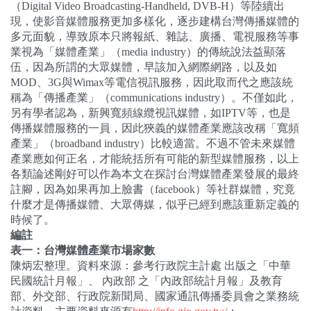
（
Digital Video Broadcasting-Handheld, DVB-H
）等陸續出
現，使影音媒體服務更加多樣化，逐步建構台灣傳播媒體的
多元面貌，導致原本只將報紙、雜誌、廣播、電視服務等事
業視為「媒體產業」（
media industry
）的傳統說法益顯落
伍，因為所謂的大眾媒體，早該加入網際網路，以及如
MOD
、
3G
與
Wimax
等電信視訊服務，因此取而代之應該統
稱為「傳播產業」（
communications industry
）。不僅如此，
另有學者認為，新興寬頻線纜視訊媒體，如
IPTV
等，也是
傳播媒體服務的一員，因此狹義的媒體產業應該改稱「寬頻
產業」（
broadband industry
）比較適當。不過不管未來媒體
產業應如何正名，才能統括所有可能的新型媒體服務，以上
各類論述剛好可以作為本文在探討台灣媒體產業發展的最終
註腳，因為如果再加上臉書（
facebook
）等社群媒體，究竟
什麼才是傳播媒體、大眾傳媒，似乎已經到應該重新定義的
時候了。
編註
表一：台灣媒體產業市場家數
陳炳宏整理。資料來源：參考行政院主計處 出版之「中華
民國統計月報」、 內政部 之「內政部統計月報」及教育
部、外交部、行政院新聞局、國家通訊傳播委員會之業務統