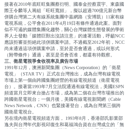
接著在
2010
年底旺旺集團蔡衍明、國泰金控蔡震宇、東森國
際王令麟等人籌組「旺旺寬頻」，擬以超過
700
億元新台幣
併購台灣第二大有線系統集團中嘉網路（安博凱）
11
家有線
電視系統，公平會在
2011
年
4
月
19
日有條件通過此案。面對
似不可遏的媒體集團化趨勢，關心台灣媒體生態發展的學術
界人士發動「媒體巨獸出沒請注意」的連署活動，呼籲
NCC
應該拒審並拒絕此項併購案申請。不過截至
2012
年初，
NCC
尚未通過這項併購案申請，至於是否會通過，或以何形式
（附帶條件）通過，甚至是否會否准，都還有待觀察。
三、衛星電視爭食收視率及廣告市場
1991
年
12
月，澳洲新聞集團（
News Corporation
）的「衛星
電視」（
STAR TV
）正式在台灣推出，成為台灣有線電視
市場上第一個由跨國集團經營的有線電視頻道（衛星電視
台）。接著當
1993
年
7
月立法院通過有線電視法，美國
ESPN
頻道當月立即來台搶占市場，成為第二個在台灣市場推出的
跨國衛星電視台；一個月後，美國有線電視新聞網（
Cable
News Network
，
CNN
）也緊接著登台，成為台灣第三個跨
國衛星電視台。
另在境內衛星電視頻道方面，
1993
年
8
月，香港邵氏影業邵
逸夫與台灣年代影視邱復生和葛福鴻合資在台灣成立的「無