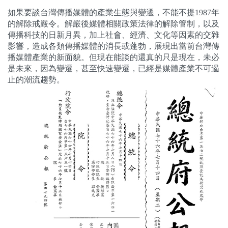
關於我們
如果要談台灣傳播媒體的產業生態與變遷，不能不提
1987
年
的解除戒嚴令
。解嚴後媒體相關政策法律的解除管制，以及
傳播科技的日新月異，加上社會、經濟、文化等因素的交雜
監督觀察
影響，造成各類傳播媒體的消長或蓬勃，展現出當前台灣傳
播媒體產業的新面貌。但現在能談的還真的只是現在，未必
優質兒少
是未來，因為變遷，甚至快速變遷，已經是媒體產業不可遏
止的潮流趨勢。
媒體素養
研究計畫
捐款支持
申訴