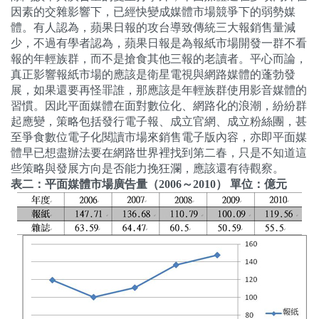
因素的交雜影響下，已經快變成媒體市場競爭下的弱勢媒
體。有人認為，蘋果日報的攻台導致傳統三大報銷售量減
少，不過有學者認為，蘋果日報是為報紙市場開發一群不看
報的年輕族群，而不是搶食其他三報的老讀者。平心而論，
真正影響報紙市場的應該是衛星電視與網路媒體的蓬勃發
展，如果還要再怪罪誰，那應該是年輕族群使用影音媒體的
習慣。因此平面媒體在面對數位化、網路化的浪潮，紛紛群
起應變，策略包括發行電子報、成立官網、成立粉絲團，甚
至爭食數位電子化閱讀市場來銷售電子版內容，亦即平面媒
體早已想盡辦法要在網路世界裡找到第二春，只是不知道這
些策略與發展方向是否能力挽狂瀾，應該還有待觀察。
表二：平面媒體市場廣告量（
2006
～
2010
）
單位：億元