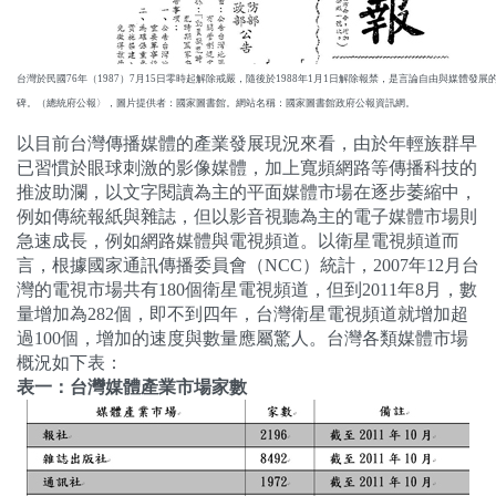
台灣於民國76年（1987）7月15日零時起解除戒嚴，隨後於1988年1月1日解除報禁，是言論自由與媒體發展
碑。（總統府公報〉，圖片提供者：國家圖書館。網站名稱：國家圖書館政府公報資訊網。
以目前台灣傳播媒體的產業發展現況來看，由於年輕族群早
已習慣於眼球刺激的影像媒體，加上寬頻網路等傳播科技的
推波助瀾，以文字閱讀為主的平面媒體市場在逐步萎縮中，
例如傳統報紙與雜誌，但以影音視聽為主的電子媒體市場則
急速成長，例如網路媒體與電視頻道。以衛星電視頻道而
言，根據國家通訊傳播委員會（
NCC
）統計，
2007
年
12
月台
灣的電視市場共有
180
個衛星電視頻道，但到
2011
年
8
月，數
量增加為
282
個，即不到四年，台灣衛星電視頻道就增加超
過
100
個，增加的速度與數量應屬驚人。台灣各類媒體市場
概況如下表：
表一：台灣媒體產業市場家數