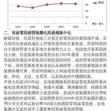
二、有線電視經營集團化與產權集中化
解嚴前後，民眾對無線三台貧乏的電視節目都深感不滿，非
法第四台便成為滿足人們電視需求的主要來源，而當時第四
台主要經營者大多是地方各種勢力人士，包括地方派系與政
治人物。但是隨著有線電視法在
1993
年通過，合法有線電視
系統因具備資本密集與巨額投資的特性，原經營者或想獲利
了結，或有意募集更多資金以永續經營，這些因素都讓企業
集團有機可乘，而當時積極介入有線電視產業的企業包括東
森、和信、太設、太電等，以及執政的中國國民黨。
不過大約從
2003
年起，在地集團擁有的有線電視系統即逐步
被包括澳洲星空傳媒、美國卡萊爾、澳洲麥格理、韓國安博
凱在內的外資集團所入股及併購，形成外資集團掌控台灣有
線媒體的外資時期。這個態勢直到
2009
年當富邦集團所屬台
灣大哥大宣布以新台幣
568
億元收購凱擘有線電視後，在地
集團才又從外資手上重新奪回有線電視經營權。