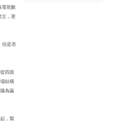
線電視數
建立，更
，但是否
括從四面
市場結構
少賺為贏
突起，製