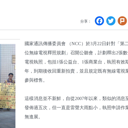
Faceb
Twi
分享：
國家通訊傳播委員會 （NCC）於3月22日針對「第
位無線電視釋照規劃」召開公聽會，計劃釋出2張數
電視執照，包括1張公益台、1張商業台，執照有效期
年，到期後收回重新拍賣，並且規定既有無線電視
參與標售。
這樣消息並不新鮮，自從2007年以來，類似的消息
發佈過五次，但一直是雷聲大雨點小，執照申請作
無進展。