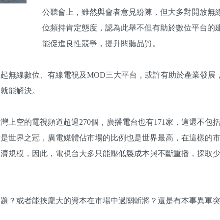
公聽會上，雖然與會者意見紛陳，但大多對開放無
位頻持肯定態度，認為此舉不但有助於數位平台的
能促進良性競爭，提升閱聽品質。
起無線數位、有線電視及MOD三大平台，或許有助於產業發展
道就能解決。
上空的電視頻道超過270個，廣播電台也有171家，這還不包
量是世界之冠，廣電媒體佔市場的比例也是世界最高，在這樣的
經濟規模，因此，電視台大多只能壓低製成本與不斷重播，採取
問題？或者能挾龐大的資本在市場中過關斬將？還是有本事異軍