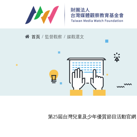
移至主內容
您在這裡
/
/
首頁
監督觀察
媒觀選文
第25屆台灣兒童及少年優質節目活動官網