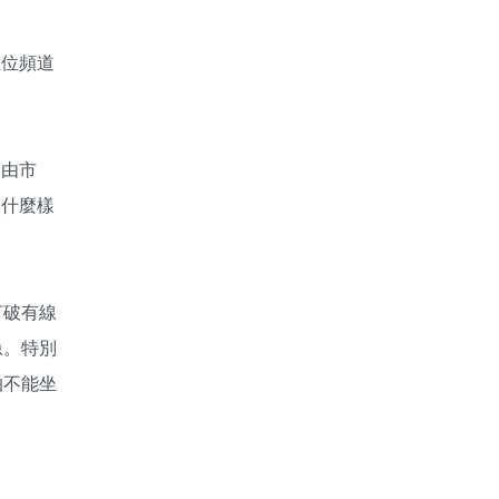
數位頻道
自由市
喝什麼樣
打破有線
急。特別
怕不能坐