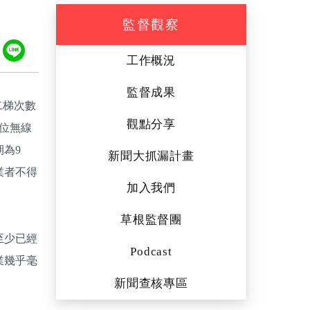
監督觀察
ook
tter
Plurk
Line
工作概況
監督成果
二梯次數
觀點分享
位無線
為9
新聞大抓漏計畫
業者不得
加入我們
草根監督團
至少已經
Podcast
業幾乎毫
新聞查核專區