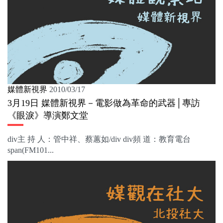
媒體新視界
2010/03/17
3月19日 媒體新視界－電影做為革命的武器│專訪
《眼淚》導演鄭文堂
div主 持 人：管中祥、蔡蕙如/div div頻 道：教育電台
span(FM101...