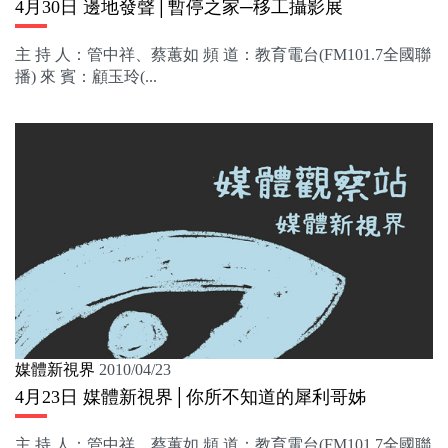
4月30日 邊地發聲│暫停之家─移工攝影展
主 持 人：管中祥、蔡蕙如 頻 道：教育電台(FM101.7全國聯
播) 來 賓：顧玉玲(...
媒體新視界
2010/04/23
4月23日 媒體新視界│你所不知道的犀利哥姊
主 持 人：管中祥、蔡蕙如 頻 道：教育電台(FM101.7全國聯