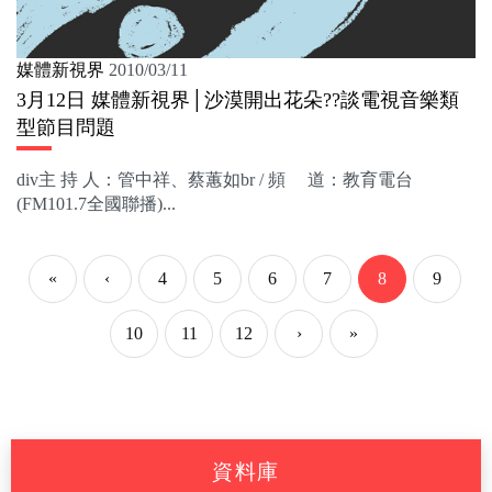
媒體新視界
2010/03/11
3月12日 媒體新視界│沙漠開出花朵??談電視音樂類
型節目問題
div主 持 人：管中祥、蔡蕙如br / 頻 道：教育電台
(FM101.7全國聯播)...
«
‹
4
5
6
7
8
9
10
11
12
›
»
資料庫