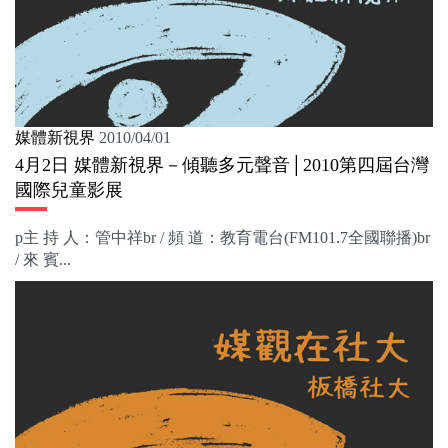
媒體新視界
2010/04/01
4月2日 媒體新視界－傾聽多元聲音│2010第四屆台灣
國際兒童影展
p主 持 人：管中祥br / 頻 道：教育電台(FM101.7全國聯播)br
/ 來 賓...