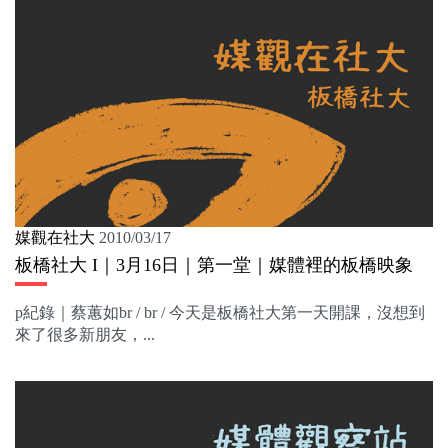
媒觀在社大
2010/03/17
板橋社大 I｜3月16日｜第一堂｜媒體裡的板橋映象
p紀錄｜蔡蕙如br / br / 今天是板橋社大第一天開課，沒想到
來了很多新朋友，...