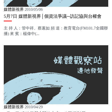
媒體新視界
2010/05/06
5月7日 媒體新視界│個資法爭議─訪記協與台權會
主 持 人：管中祥、蔡蕙如 頻 道：教育電台(FM101.7全國聯
播) 來 賓：楊偉中(...
媒體新視界
2010/04/29