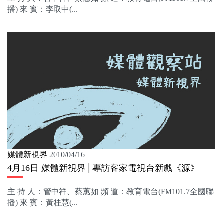
播) 來 賓：李取中(...
媒體新視界
2010/04/16
4月16日 媒體新視界│專訪客家電視台新戲《源》
主 持 人：管中祥、蔡蕙如 頻 道：教育電台(FM101.7全國聯
播) 來 賓：黃桂慧(...