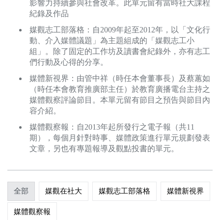
影響力持續參與社會改革。此單元留有當時社大課程
關於我們
紀錄及作品
媒觀志工部落格：自2009年起至2012年，以「文化行
監督觀察
動、介入媒體議題」為主題組成的「媒觀志工小
組」。除了固定的工作坊及讀書會紀錄外，亦有志工
優質兒少
們行動及心得的分享。
媒體新視界：由管中祥（時任本會董事長）及蔡蕙如
媒體素養
（時任本會教育推廣部主任）於教育廣播電台主持之
媒體觀察評論節目。本單元留有節目之預告與節目內
研究計畫
容介紹。
媒體觀察報：自2013年起所發行之電子報（共11
捐款支持
申訴
期），每個月針對時事、媒體政策進行單元規劃發表
文章，另也有專題報導及觀點投書的單元。
全部
媒觀在社大
媒觀志工部落格
媒體新視界
媒體觀察報