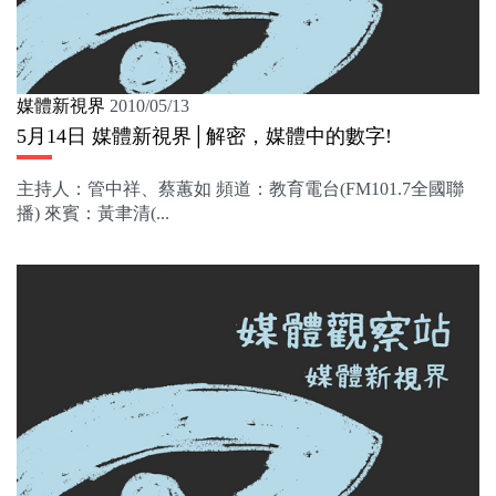
媒體新視界
2010/05/13
5月14日 媒體新視界│解密，媒體中的數字!
主持人：管中祥、蔡蕙如 頻道：教育電台(FM101.7全國聯
播) 來賓：黃聿清(...