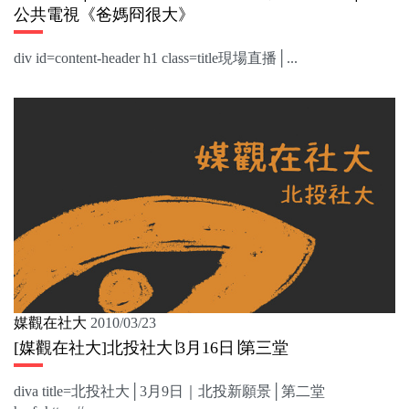
公共電視《爸媽冏很大》
div id=content-header h1 class=title現場直播│...
媒觀在社大
2010/03/23
[媒觀在社大]北投社大∣3月16日∣第三堂
diva title=北投社大│3月9日｜北投新願景│第二堂