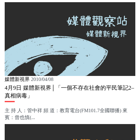
媒體新視界
2010/04/08
4月9日 媒體新視界│「一個不存在社會的平民筆記2–
真相病毒」
主 持 人：管中祥 頻 道：教育電台(FM101.7全國聯播) 來
賓：曾也慎(...