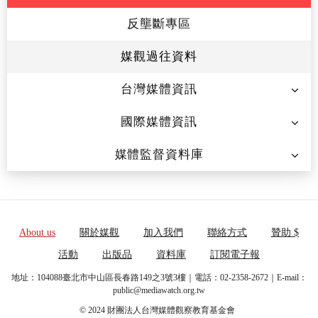
反壟斷專區
媒觀過往資料
台灣媒體資訊
國際媒體資訊
媒體監督資料庫
About us
關於媒觀
加入我們
聯絡方式
贊助 $
活動
出版品
資料庫
訂閱電子報
地址：104088臺北市中山區長春路149之3號3樓｜電話：02-2358-2672｜E-mail：
public@mediawatch.org.tw
© 2024 財團法人台灣媒體觀察教育基金會