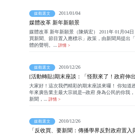
2011/01/04
媒觀選文
媒體改革 新年新願景
媒體改革 新年新願景（陳炳宏） 2011年 01月
買新聞、節目置入應標示」政策，由新聞局提出
體的聲明。...
詳情 >
2010/12/26
媒觀選文
[活動轉貼]期末座談：「怪獸來了！政府伸
大家好！這次我們精彩的期末座談來囉！ 你知道
年來廣告業主最大宗就是─政府 身為公民的你我
新聞，...
詳情 >
2010/12/26
媒觀選文
「反收買、要新聞：傳播學界反對政府置入與業配新