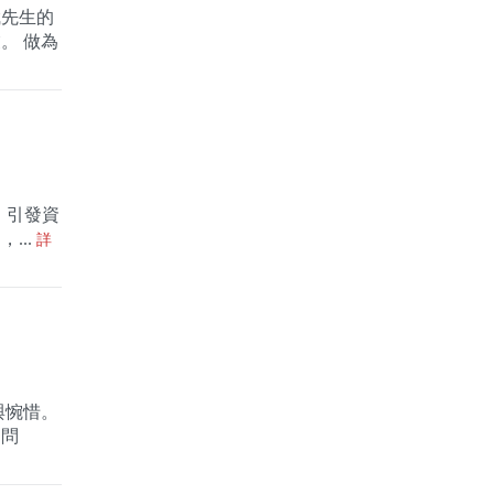
斌先生的
。 做為
濫，引發資
..
詳
與惋惜。
建問