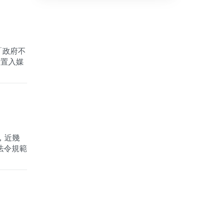
「政府不
府置入媒
，近幾
法令規範