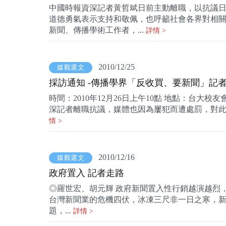
中國時報資深記者黃哲斌日前主動離職，以抗議
道德勇氣表示支持和敬佩，也呼籲社會各界對相關
新聞、傳播學術工作者，...
詳情 >
2010/12/25
媒觀選文
採訪通知 -傳播學界「反收買、要新聞」記
時間：2010年12月26日上午10點 地點：台大校
深記者離職抗議，媒體也因為屢犯而遭處罰，對此
情 >
2010/12/16
媒觀選文
政府置入 記者走路
◎羅世宏、胡元輝 政府新聞置入性行銷越演越烈
台灣新聞業的危機四伏，冰凍三尺非一日之寒，
題，...
詳情 >