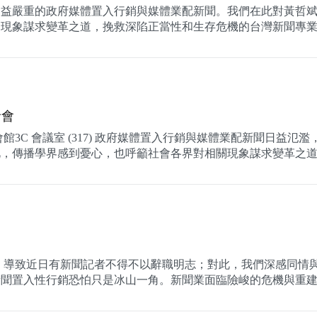
日益嚴重的政府媒體置入行銷與媒體業配新聞。我們在此對黃哲
現象謀求變革之道，挽救深陷正當性和生存危機的台灣新聞專業
者會
友會館3C 會議室 (317) 政府媒體置入行銷與媒體業配新聞日益氾
，傳播學界感到憂心，也呼籲社會各界對相關現象謀求變革之道，.
，導致近日有新聞記者不得不以辭職明志；對此，我們深感同情
新聞置入性行銷恐怕只是冰山一角。新聞業面臨險峻的危機與重