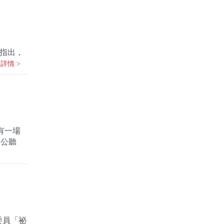
授指出，
詳情 >
有一場
開公聽
委員「祕