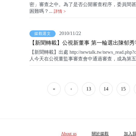
密」審查之中。為了是否公開審查程序，委員間
困難嗎？...
詳情 >
2010/11/22
媒觀選文
【新聞轉載】公視新董事 第一輪選出陳郁秀
【新聞轉載】出處 http://newtalk.tw/news_
人今天在公視董監事審查會中通過審查，成為第五屆
«
‹
13
14
15
About us
關於媒觀
加入