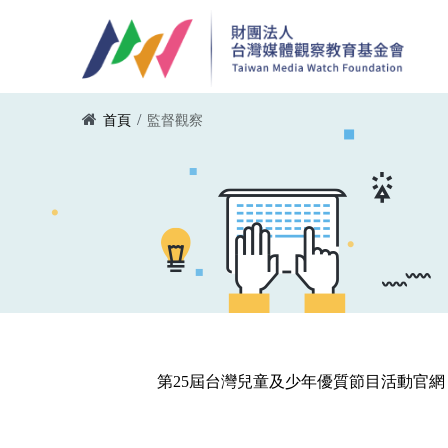
移至主內容
您在這裡
/
首頁
監督觀察
第25屆台灣兒童及少年優質節目活動官網