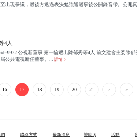
甚至出現爭議，最後方透過表決勉強通過事後公開錄音帶。公開
等4人
read.php?oid=9972 公視新董事 第一輪選出陳郁秀等4人 前文建會主委
公共電視新任董事。...
詳情 >
16
17
18
19
20
21
›
»
我們
聯絡方式
最新消息
贊助 $
活動