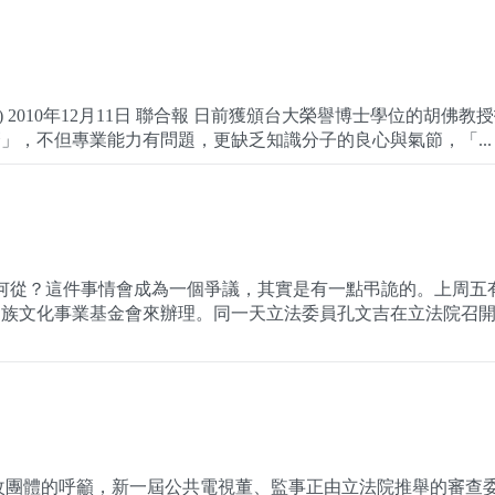
 2010年12月11日 聯合報 日前獲頒台大榮譽博士學位的胡佛教
」，不但專業能力有問題，更缺乏知識分子的良心與氣節，「...
去何從？這件事情會成為一個爭議，其實是有一點弔詭的。上周五
民族文化事業基金會來辦理。同一天立法委員孔文吉在立法院召
改團體的呼籲，新一屆公共電視董、監事正由立法院推舉的審查