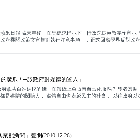
04日 蘋果日報 歲末年終，在馬總統指示下，行政院長吳敦義昨宣示
「政府機關政策文宣規劃執行注意事項」，正式回應學界反對政
出的魔爪！─談政府對媒體的置入」
政府拿著百姓納稅的錢，在報紙上買版替自己化妝嗎？ 學者透漏
，都是媒體的閱聽人， 媒體自由也表彰民主的社會， 以往政府以
聞」聲明(2010.12.26)