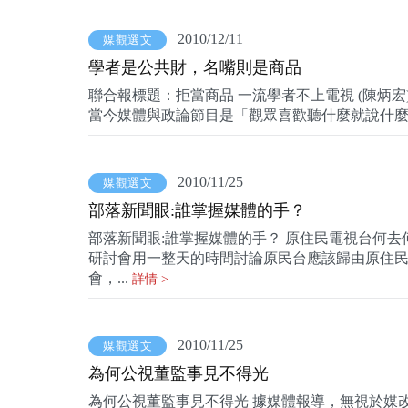
2010/12/11
媒觀選文
學者是公共財，名嘴則是商品
聯合報標題：拒當商品 一流學者不上電視 (陳炳宏)
當今媒體與政論節目是「觀眾喜歡聽什麼就說什麼
2010/11/25
媒觀選文
部落新聞眼:誰掌握媒體的手？
部落新聞眼:誰掌握媒體的手？ 原住民電視台何
研討會用一整天的時間討論原民台應該歸由原住
會，...
詳情 >
2010/11/25
媒觀選文
為何公視董監事見不得光
為何公視董監事見不得光 據媒體報導，無視於媒